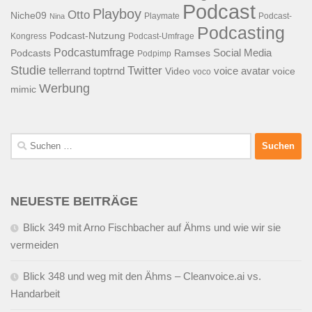
Podcast
Playboy
Otto
Niche09
Playmate
Podcast-
Nina
Podcasting
Podcast-Nutzung
Kongress
Podcast-Umfrage
Podcastumfrage
Social Media
Podcasts
Ramses
Podpimp
Studie
Twitter
tellerrand
toptrnd
voice avatar
Video
voice
voco
Werbung
mimic
Suchen
nach:
NEUESTE BEITRÄGE
Blick 349 mit Arno Fischbacher auf Ähms und wie wir sie
vermeiden
Blick 348 und weg mit den Ähms – Cleanvoice.ai vs.
Handarbeit