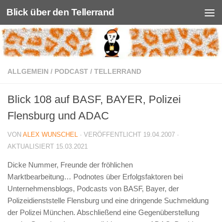
Blick über den Tellerrand
Unter dem Inhalt
ALLGEMEIN
/
PODCAST
/
TELLERRAND
Blick 108 auf BASF, BAYER, Polizei
Flensburg und ADAC
VON
ALEX WUNSCHEL
· VERÖFFENTLICHT
19.04.2007
·
AKTUALISIERT
15.03.2021
Dicke Nummer, Freunde der fröhlichen
Marktbearbeitung… Podnotes über Erfolgsfaktoren bei
Unternehmensblogs, Podcasts von BASF, Bayer, der
Polizeidienststelle Flensburg und eine dringende Suchmeldung
der Polizei München. Abschließend eine Gegenüberstellung