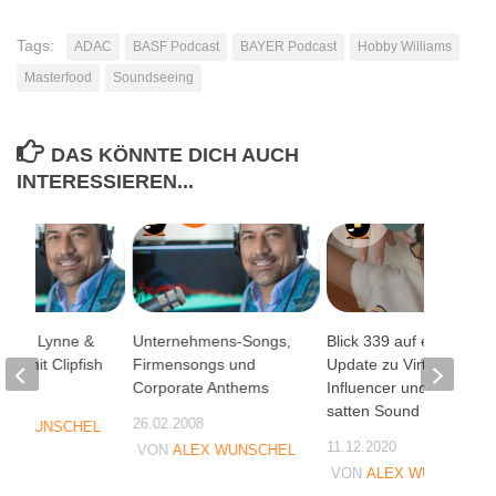
Tags:
ADAC
BASF Podcast
BAYER Podcast
Hobby Williams
Masterfood
Soundseeing
DAS KÖNNTE DICH AUCH
INTERESSIEREN...
d die Lynne &
Unternehmens-Songs,
Blick 339 auf ein
ow mit Clipfish
Firmensongs und
Update zu Virtuelle
Corporate Anthems
Influencer und nen
07
satten Sound
26.02.2008
EX WUNSCHEL
11.12.2020
VON
ALEX WUNSCHEL
VON
ALEX WUNSCHEL