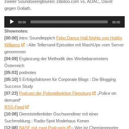
zweier Soundseeingtouren: zibidoo.com vs. ADAC, David
gegen Goliath.
Audio-
00:00
00:00
Player
Shownotes
:
[00:00]
intro: Soundteppich
Febo Dance Hall Nights von Hobby
Williams
: Alte Tellerrand-Episoden mit MashUps vom Server
genommen
[04:09]
Ergänzung der Methodik des Werbebarometers
Österreich
[05:03]
podnotes
[05:10]
5 Erfolgsfaktoren für Corporate Blogs : Die Blogging
Success Study
[07:23]
Podcast der Polizeidirektion Flensburg
: „Police on
demand“
RSS-Feed
[10:08]
Dienststellenleiter Gschwendtner mit einer
Suchmeldung : Radio-Spot Modehaus Konen
[12:08]
BASF mit zwei Podcasts
– Wer ist Chemiereporter