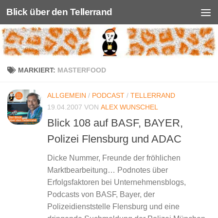
Blick über den Tellerrand
Unter dem Inhalt
MARKIERT:
MASTERFOOD
ALLGEMEIN
/
PODCAST
/
TELLERRAND
19.04.2007
VON
ALEX WUNSCHEL
Blick 108 auf BASF, BAYER,
Polizei Flensburg und ADAC
Dicke Nummer, Freunde der fröhlichen
Marktbearbeitung… Podnotes über
Erfolgsfaktoren bei Unternehmensblogs,
Podcasts von BASF, Bayer, der
Polizeidienststelle Flensburg und eine