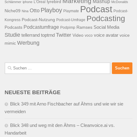
Marketing
Mashup
lyrebird
L'Oreal
Schlämmer
iphone
McDonalds
Podcast
Playboy
Otto
Niche09
Playmate
Podcast-
Nina
Podcasting
Podcast-Nutzung
Kongress
Podcast-Umfrage
Podcastumfrage
Social Media
Podcasts
Ramses
Podpimp
Studie
Twitter
tellerrand
toptrnd
voice avatar
Video
voice
voco
Werbung
mimic
Suchen
nach:
NEUESTE BEITRÄGE
Blick 349 mit Arno Fischbacher auf Ähms und wie wir sie
vermeiden
Blick 348 und weg mit den Ähms – Cleanvoice.ai vs.
Handarbeit