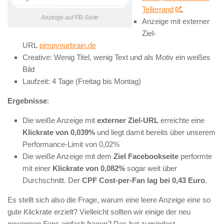
Tellerrand
„
Anzeige auf FB-Seite
Anzeige mit externer
Ziel-
URL
pimpyourbrain.de
Creative: Wenig Titel, wenig Text und als Motiv ein weißes
Bild
Laufzeit: 4 Tage (Freitag bis Montag)
Ergebnisse
:
Die weiße Anzeige mit
externer Ziel-URL
erreichte eine
Klickrate von 0,039%
und liegt damit bereits über unserem
Performance-Limit von 0,02%
Die weiße Anzeige mit dem
Ziel Facebookseite
performte
mit einer
Klickrate von 0,082%
sogar weit über
Durchschnitt. Der
CPF Cost-per-Fan lag bei 0,43 Euro
.
Es stellt sich also die Frage, warum eine leere Anzeige eine so
gute Klickrate erzielt? Vielleicht sollten wir einige der neu
gewonnen Fans einfach fragen? Das hat zumindest