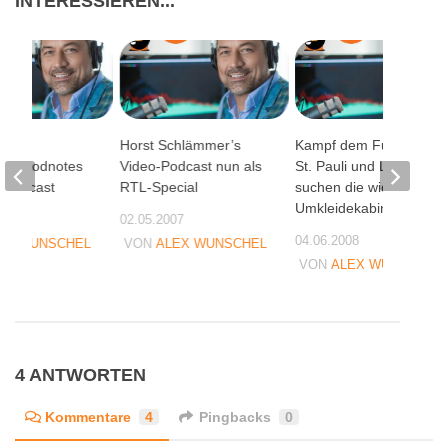
INTERESSIEREN...
9 auf
Horst Schlämmer’s
Kampf dem Fusspilz:
la, Podnotes
Video-Podcast nun als
St. Pauli und Lamisil
 Podcast
RTL-Special
suchen die widerlichste
Umkleidekabine
09
02.05.2007
04.06.2008
EX WUNSCHEL
VON
ALEX WUNSCHEL
VON
ALEX WUNSCHEL
4 ANTWORTEN
Kommentare
4
Pingbacks
0