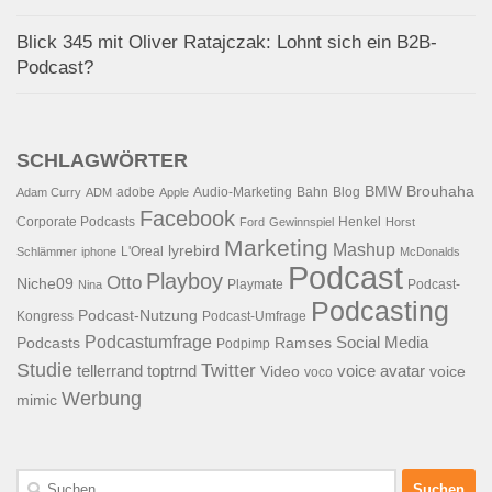
Blick 345 mit Oliver Ratajczak: Lohnt sich ein B2B-
Podcast?
SCHLAGWÖRTER
BMW
Brouhaha
adobe
Audio-Marketing
Bahn
Blog
Adam Curry
ADM
Apple
Facebook
Corporate Podcasts
Henkel
Ford
Gewinnspiel
Horst
Marketing
Mashup
lyrebird
L'Oreal
Schlämmer
iphone
McDonalds
Podcast
Playboy
Otto
Niche09
Playmate
Podcast-
Nina
Podcasting
Podcast-Nutzung
Kongress
Podcast-Umfrage
Podcastumfrage
Social Media
Podcasts
Ramses
Podpimp
Studie
Twitter
tellerrand
toptrnd
voice avatar
Video
voice
voco
Werbung
mimic
Suchen