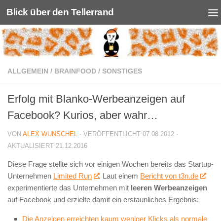
Blick über den Tellerrand
Unter dem Inhalt
ALLGEMEIN
/
BRAINFOOD
/
SONSTIGES
Erfolg mit Blanko-Werbeanzeigen auf
Facebook? Kurios, aber wahr…
VON
ALEX WUNSCHEL
· VERÖFFENTLICHT
07.08.2012
·
AKTUALISIERT
21.12.2016
Diese Frage stellte sich vor einigen Wochen bereits das Startup-
Unternehmen
Limited Run
. Laut einem
Bericht von t3n.de
experimentierte das Unternehmen mit
leeren Werbeanzeigen
auf Facebook und erzielte damit ein erstaunliches Ergebnis:
Die Anzeigen erreichten kaum weniger Klicks als normale