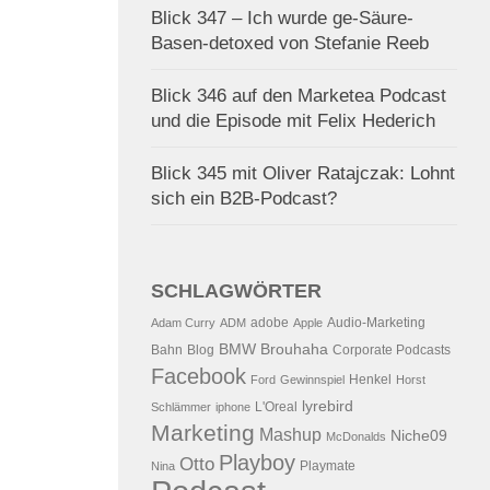
Blick 347 – Ich wurde ge-Säure-
Basen-detoxed von Stefanie Reeb
Blick 346 auf den Marketea Podcast
und die Episode mit Felix Hederich
Blick 345 mit Oliver Ratajczak: Lohnt
sich ein B2B-Podcast?
SCHLAGWÖRTER
adobe
Audio-Marketing
Adam Curry
ADM
Apple
BMW
Brouhaha
Bahn
Blog
Corporate Podcasts
Facebook
Henkel
Ford
Gewinnspiel
Horst
lyrebird
L'Oreal
Schlämmer
iphone
Marketing
Mashup
Niche09
McDonalds
Playboy
Otto
Playmate
Nina