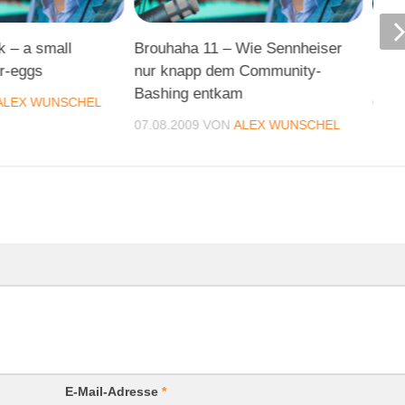
k – a small
Brouhaha 11 – Wie Sennheiser
Blic
er-eggs
nur knapp dem Community-
Mon
Bashing entkam
ALEX WUNSCHEL
05.1
07.08.2009
VON
ALEX WUNSCHEL
E-Mail-Adresse
*