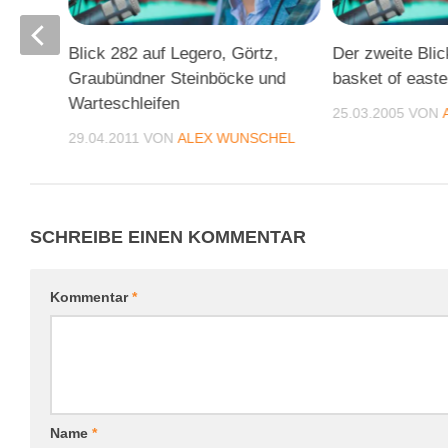
Blick 282 auf Legero, Görtz,
Der zweite Blic
den
Graubündner Steinböcke und
basket of east
Warteschleifen
25.03.2005
VON
CHEL
29.04.2011
VON
ALEX WUNSCHEL
SCHREIBE EINEN KOMMENTAR
Kommentar
*
Name
*