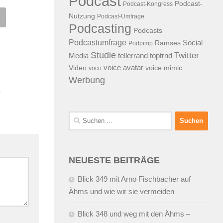
Podcast
Podcast-
Podcast-Kongress
Nutzung
Podcast-Umfrage
Podcasting
k 81 auf Zürich und
Blogger, ran an den Goldesel
Podcasts
aco Media Forum
Geld verdienen mit dem
Podcastumfrage
Social
Ramses
Podpimp
eigenen Blog
Studie
Twitter
Media
tellerrand
toptrnd
0.2006
VON
ALEX WUNSCHEL
voice avatar
Video
voice mimic
20.01.2008
VON
ALEX WUNSCHE
voco
Werbung
Suchen
nach:
NEUESTE BEITRÄGE
Blick 349 mit Arno Fischbacher auf
Ähms und wie wir sie vermeiden
Blick 348 und weg mit den Ähms –