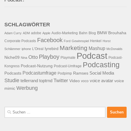
SCHLAGWÖRTER
BMW
Brouhaha
adobe
Audio-Marketing
Bahn
Blog
Adam Curry
ADM
Apple
Facebook
Corporate Podcasts
Henkel
Ford
Gewinnspiel
Horst
Marketing
Mashup
lyrebird
L'Oreal
Schlämmer
iphone
McDonalds
Podcast
Playboy
Otto
Niche09
Playmate
Podcast-
Nina
Podcasting
Podcast-Nutzung
Kongress
Podcast-Umfrage
Podcastumfrage
Social Media
Podcasts
Ramses
Podpimp
Studie
Twitter
tellerrand
toptrnd
voice avatar
Video
voice
voco
Werbung
mimic
Suchen
nach: