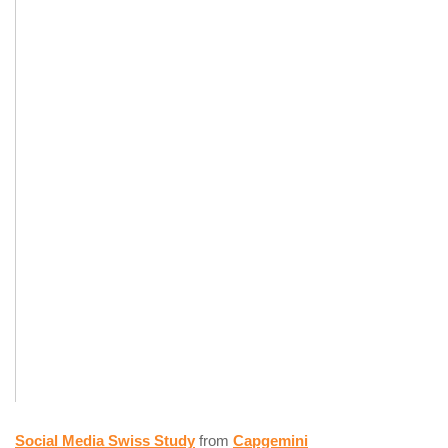
Social Media Swiss Study
from
Capgemini