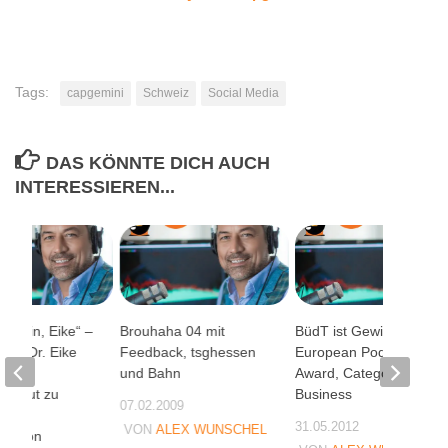
Tags:
capgemini
Schweiz
Social Media
DAS KÖNNTE DICH AUCH
INTERESSIEREN...
 Brain, Eike“ –
Brouhaha 04 mit
BüdT ist Gewinner des
 mit Dr. Eike
Feedback, tsghessen
European Podcast
vom
und Bahn
Award, Category
nstitut zu
Business
07.02.2009
n der
31.05.2012
VON
ALEX WUNSCHEL
kation