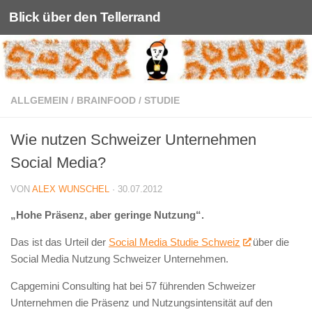
Blick über den Tellerrand
Unter dem Inhalt
ALLGEMEIN
/
BRAINFOOD
/
STUDIE
Wie nutzen Schweizer Unternehmen
Social Media?
VON
ALEX WUNSCHEL
·
30.07.2012
„Hohe Präsenz, aber geringe Nutzung“.
Das ist das Urteil der
Social Media Studie Schweiz
über die
Social Media Nutzung Schweizer Unternehmen.
Capgemini Consulting hat bei 57 führenden Schweizer
Unternehmen die Präsenz und Nutzungsintensität auf den