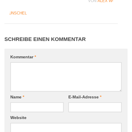
VON
ALEX WUNSCHEL
05
EX WUNSCHEL
SCHREIBE EINEN KOMMENTAR
Kommentar
*
Name
*
E-Mail-Adresse
*
Website