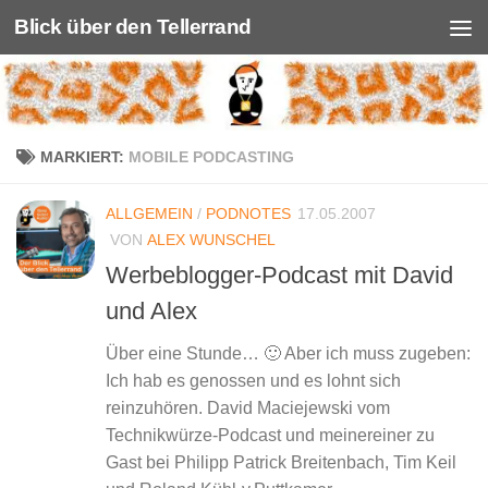
Blick über den Tellerrand
Unter dem Inhalt
MARKIERT:
MOBILE PODCASTING
ALLGEMEIN
/
PODNOTES
17.05.2007
VON
ALEX WUNSCHEL
Werbeblogger-Podcast mit David
und Alex
Über eine Stunde… 🙂 Aber ich muss zugeben:
Ich hab es genossen und es lohnt sich
reinzuhören. David Maciejewski vom
Technikwürze-Podcast und meinereiner zu
Gast bei Philipp Patrick Breitenbach, Tim Keil