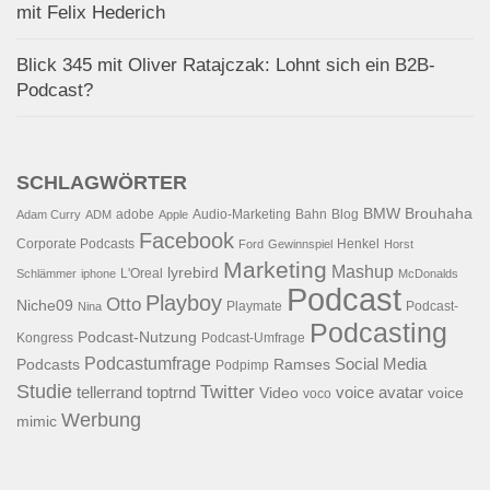
mit Felix Hederich
Blick 345 mit Oliver Ratajczak: Lohnt sich ein B2B-
Podcast?
SCHLAGWÖRTER
BMW
Brouhaha
adobe
Audio-Marketing
Bahn
Blog
Adam Curry
ADM
Apple
Facebook
Corporate Podcasts
Henkel
Ford
Gewinnspiel
Horst
Marketing
Mashup
lyrebird
L'Oreal
Schlämmer
iphone
McDonalds
Podcast
Playboy
Otto
Niche09
Playmate
Podcast-
Nina
Podcasting
Podcast-Nutzung
Kongress
Podcast-Umfrage
Podcastumfrage
Social Media
Podcasts
Ramses
Podpimp
Studie
Twitter
tellerrand
toptrnd
voice avatar
Video
voice
voco
Werbung
mimic