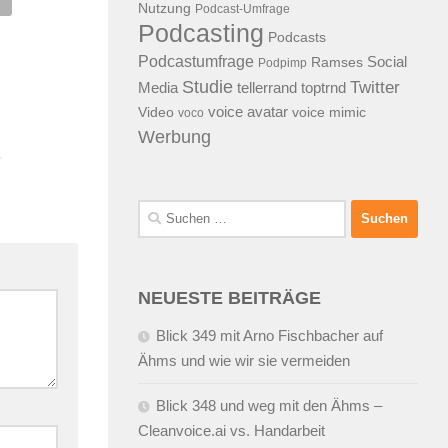
anat von Vodafon und
Blick 176 auf ein kostenloses
Nutzung
Podcast-Umfrage
kom
eBook, Cisco, Tele2, arosa,
Podcasting
Podcasts
und ein volles Rohr
Podcastumfrage
2.2007
VON
ALEX WUNSCHEL
Social
Ramses
Podpimp
Studie
Twitter
25.07.2008
VON
ALEX WUNSCHE
Media
tellerrand
toptrnd
voice avatar
Video
voice mimic
voco
Werbung
Suchen
nach:
NEUESTE BEITRÄGE
Blick 349 mit Arno Fischbacher auf
Ähms und wie wir sie vermeiden
Blick 348 und weg mit den Ähms –
Cleanvoice.ai vs. Handarbeit