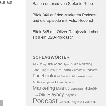
eut auf
Basen-detoxed von Stefanie Reeb
Blick 346 auf den Marketea Podcast
und die Episode mit Felix Hederich
Blick 345 mit Oliver Ratajczak: Lohnt
sich ein B2B-Podcast?
SCHLAGWÖRTER
adobe
Audio-Marketing
Adam Curry
ADM
Apple
BMW
Brouhaha
Bahn
Blog
Corporate Podcasts
Facebook
Henkel
Ford
Gewinnspiel
Horst
lyrebird
L'Oreal
Schlämmer
iphone
Marketing
Mashup
Niche09
McDonalds
Playboy
Otto
Playmate
Nina
Podcast
Podcast-
Podcast-Kongress