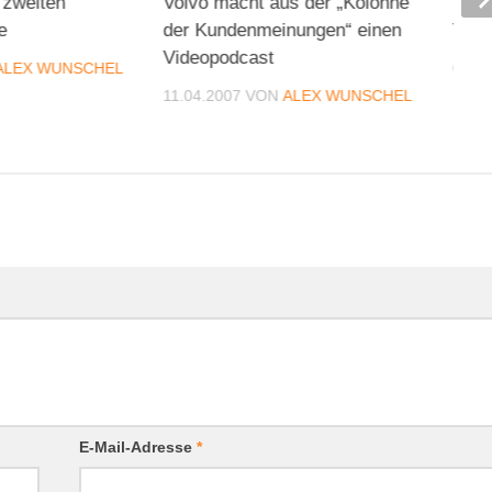
 zweiten
Volvo macht aus der „Kolonne
Perc
e
der Kundenmeinungen“ einen
Tele
Videopodcast
ALEX WUNSCHEL
07.1
11.04.2007
VON
ALEX WUNSCHEL
E-Mail-Adresse
*