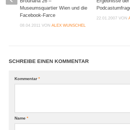
Brouhaha 26 –
Ergebnisse der
Museumsquartier Wien und die
Podcastumfrag
Facebook-Farce
22.01.2007
VON
08.04.2011
VON
ALEX WUNSCHEL
CHEL
SCHREIBE EINEN KOMMENTAR
Kommentar
*
Name
*