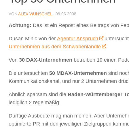
VON
ALEX WUNSCHEL
·
09.06.2008
Achtung:
Das ist ein Repost eines Beitrags von Fe
Dusan Minic von der
Agentur Anspruch
untersuch
Unternehmen aus dem Schwabenländle
.
Von
30 DAX-Unternehmen
betreiben 19 einen Podc
Die untersuchten
50 MDAX-Unternehmen
sind noch
Kommunikationskanal, und nur 2 Unternehmen drüc
Ähnlich sparsam sind die
Baden-Württemberger T
lediglich 2 regelmäßig.
Dürftige Ausbeute mag man meinen. Aber Unternehm
optimierte PR mit den jeweiligen Zielgruppen komm