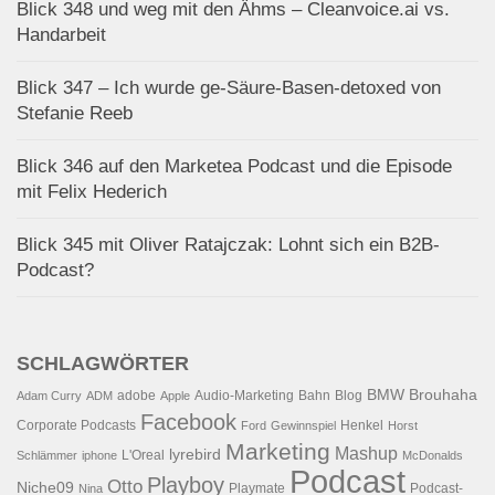
Blick 348 und weg mit den Ähms – Cleanvoice.ai vs.
Handarbeit
Blick 347 – Ich wurde ge-Säure-Basen-detoxed von
Stefanie Reeb
Blick 346 auf den Marketea Podcast und die Episode
mit Felix Hederich
Blick 345 mit Oliver Ratajczak: Lohnt sich ein B2B-
Podcast?
SCHLAGWÖRTER
BMW
Brouhaha
adobe
Audio-Marketing
Bahn
Blog
Adam Curry
ADM
Apple
Facebook
Corporate Podcasts
Henkel
Ford
Gewinnspiel
Horst
Marketing
Mashup
lyrebird
L'Oreal
Schlämmer
iphone
McDonalds
Podcast
Playboy
Otto
Niche09
Playmate
Podcast-
Nina