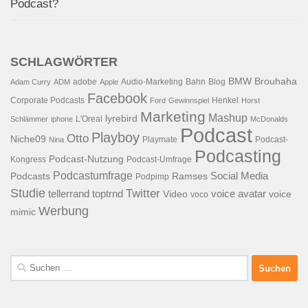
Podcast?
SCHLAGWÖRTER
BMW
Brouhaha
adobe
Audio-Marketing
Bahn
Blog
Adam Curry
ADM
Apple
Facebook
Corporate Podcasts
Henkel
Ford
Gewinnspiel
Horst
Marketing
Mashup
lyrebird
L'Oreal
Schlämmer
iphone
McDonalds
Podcast
Playboy
Otto
Niche09
Playmate
Podcast-
Nina
Podcasting
Podcast-Nutzung
Kongress
Podcast-Umfrage
Podcastumfrage
Social Media
Podcasts
Ramses
Podpimp
Studie
Twitter
tellerrand
toptrnd
voice avatar
Video
voice
voco
Werbung
mimic
Suchen
nach: