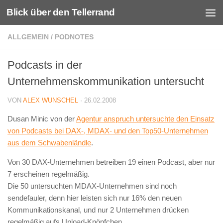
Blick über den Tellerrand
Unter dem Inhalt
ALLGEMEIN
/
PODNOTES
Podcasts in der
Unternehmenskommunikation untersucht
VON
ALEX WUNSCHEL
·
26.02.2008
Dusan Minic von der
Agentur anspruch
untersuchte den Einsatz
von Podcasts bei DAX-, MDAX- und den Top50-Unternehmen
aus dem Schwabenländle
.
Von 30 DAX-Unternehmen betreiben 19 einen Podcast, aber nur
7 erscheinen regelmäßig.
Die 50 untersuchten MDAX-Unternehmen sind noch
sendefauler, denn hier leisten sich nur 16% den neuen
Kommunikationskanal, und nur 2 Unternehmen drücken
regelmäßig aufs Upload-Knöpfchen.