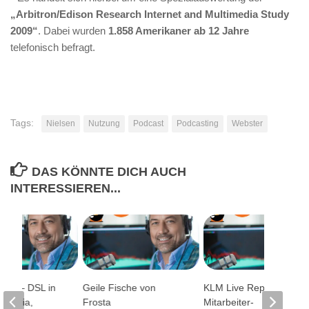
„Arbitron/Edison Research Internet and Multimedia Study
2009“
. Dabei wurden
1.858 Amerikaner ab 12 Jahre
telefonisch befragt.
Tags:
Nielsen
Nutzung
Podcast
Podcasting
Webster
DAS KÖNNTE DICH AUCH
INTERESSIEREN...
lick – DSL in
Geile Fische von
KLM Live Reply: Ein
ipedia,
Frosta
Mitarbeiter-