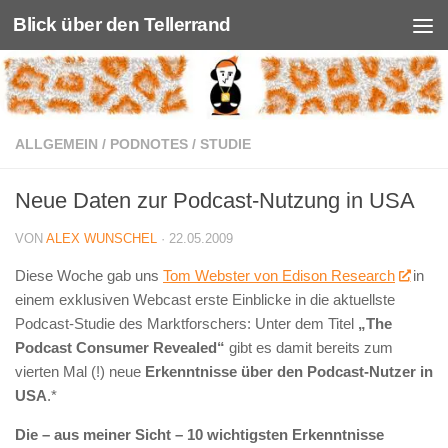
Blick über den Tellerrand
Unter dem Inhalt
ALLGEMEIN
/
PODNOTES
/
STUDIE
Neue Daten zur Podcast-Nutzung in USA
VON
ALEX WUNSCHEL
·
22.05.2009
Diese Woche gab uns
Tom Webster von Edison Research
in
einem exklusiven Webcast erste Einblicke in die aktuellste
Podcast-Studie des Marktforschers: Unter dem Titel
„The
Podcast Consumer Revealed“
gibt es damit bereits zum
vierten Mal (!) neue
Erkenntnisse über den Podcast-Nutzer in
USA
.*
Die – aus meiner Sicht – 10 wichtigsten Erkenntnisse