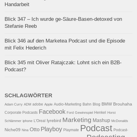
Handarbeit
Blick 347 – Ich wurde ge-Säure-Basen-detoxed von
Stefanie Reeb
Blick 346 auf den Marketea Podcast und die Episode
mit Felix Hederich
Blick 345 mit Oliver Ratajczak: Lohnt sich ein B2B-
Podcast?
SCHLAGWÖRTER
BMW
Brouhaha
adobe
Audio-Marketing
Bahn
Blog
Adam Curry
ADM
Apple
Facebook
Corporate Podcasts
Henkel
Ford
Gewinnspiel
Horst
Marketing
Mashup
lyrebird
L'Oreal
Schlämmer
iphone
McDonalds
Podcast
Playboy
Otto
Niche09
Playmate
Podcast-
Nina