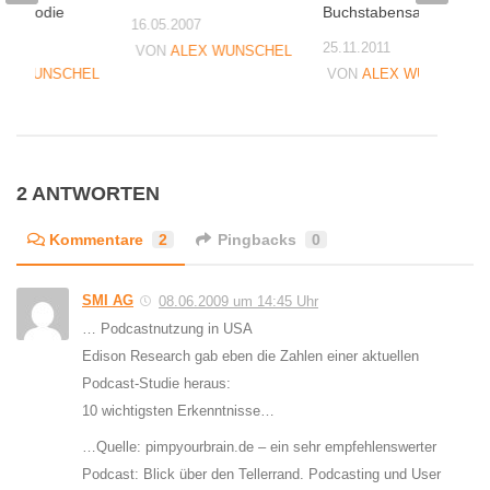
w-Parodie
Buchstabensalat
16.05.2007
05
25.11.2011
VON
ALEX WUNSCHEL
EX WUNSCHEL
VON
ALEX WUNSCHEL
2 ANTWORTEN
Kommentare
2
Pingbacks
0
SMI AG
08.06.2009 um 14:45 Uhr
… Podcastnutzung in USA
Edison Research gab eben die Zahlen einer aktuellen
Podcast-Studie heraus:
10 wichtigsten Erkenntnisse…
…Quelle: pimpyourbrain.de – ein sehr empfehlenswerter
Podcast: Blick über den Tellerrand. Podcasting und User