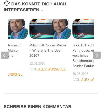
DAS KÖNNTE DICH AUCH
INTERESSIEREN...
auf Intimrasur
Mitschnitt: Social Media
Blick 181 auf Playboy,
nern, Marco
– Where Is The Beef
Penthouse, ein
cast und
2010?
weibliches
ps
Speichersubsytem und
22.01.2010
Bruder Paulus Terwitte
07
VON
ALEX WUNSCHEL
30.08.2008
EX WUNSCHEL
VON
ALEX WUNSCHEL
SCHREIBE EINEN KOMMENTAR