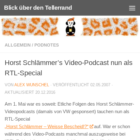
Blick über den Tellerrand
Unter dem Inhalt
ALLGEMEIN
/
PODNOTES
Horst Schlämmer’s Video-Podcast nun als
RTL-Special
VON
ALEX WUNSCHEL
· VERÖFFENTLICHT
02.05.2007
·
AKTUALISIERT
20.12.2016
Am 1. Mai war es soweit: Etliche Folgen des Horst Schlämmer-
Videopodcasts (damals von VW gesponsert) tauchen nun als
RTL-Special
„Horst Schlämmer – Weisse Bescheid!?“
auf. War er schon
während des Video-Podcasts manchmal auszugsweise bei