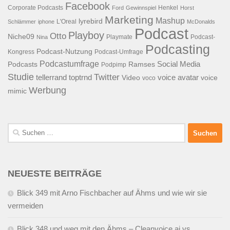
Facebook
Corporate Podcasts
Henkel
Ford
Gewinnspiel
Horst
Marketing
Mashup
lyrebird
L'Oreal
Schlämmer
iphone
McDonalds
Podcast
Playboy
Otto
Niche09
Playmate
Podcast-
Nina
Podcasting
Podcast-Nutzung
Kongress
Podcast-Umfrage
Podcastumfrage
Social Media
Podcasts
Ramses
Podpimp
Studie
Twitter
tellerrand
toptrnd
voice avatar
Video
voice
voco
Werbung
mimic
Suchen
nach:
NEUESTE BEITRÄGE
Blick 349 mit Arno Fischbacher auf Ähms und wie wir sie
vermeiden
Blick 348 und weg mit den Ähms – Cleanvoice.ai vs.