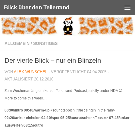
Blick über den Tellerrand
Unter dem Inhalt
ALLGEMEIN
/
SONSTIGES
Der vierte Blick – nur ein Blinzeln
VON
ALEX WUNSCHEL
· VERÖFFENTLICHT
04.04.2005
·
AKTUALISIERT
20.12.2016
Zum Wochenanfang ein kurzer Tellerrand-Podcast, strictly under NDA 😉
More to come this week…
00:00/intro
00:40/warm-up
<soundteppich
: title : singin in the rain>
02:20/anker
einholen
04:10/spot
05:25/ausrutscher
<Teaser>
07:45/anker
auswerfen
08:15/outro