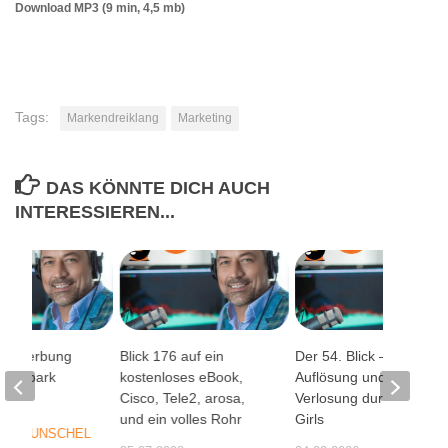
Download MP3 (9 min, 4,5 mb)
Tags:
Markendreiklang
Marketing
DAS KÖNNTE DICH AUCH
INTERESSIEREN...
o-Werbung
Blick 176 auf ein
Der 54. Blick –
Southpark
kostenloses eBook,
Auflösung und
Cisco, Tele2, arosa,
Verlosung durch die
08
und ein volles Rohr
Girls
EX WUNSCHEL