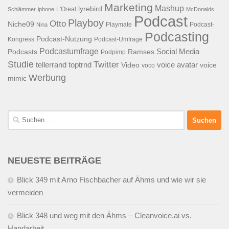
Marketing
Mashup
lyrebird
L'Oreal
Schlämmer
iphone
McDonalds
Podcast
Playboy
Otto
Niche09
Playmate
Podcast-
Nina
Podcasting
Podcast-Nutzung
Kongress
Podcast-Umfrage
Podcastumfrage
Social Media
Podcasts
Ramses
Podpimp
Studie
Twitter
tellerrand
toptrnd
voice avatar
Video
voice
voco
Werbung
mimic
Suchen
nach:
NEUESTE BEITRÄGE
Blick 349 mit Arno Fischbacher auf Ähms und wie wir sie
vermeiden
Blick 348 und weg mit den Ähms – Cleanvoice.ai vs.
Handarbeit