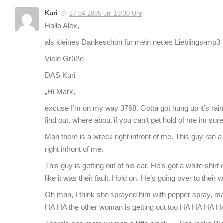
Kuri
27.04.2005 um 19:30 Uhr
Hallo Alex,
als kleines Dankeschön für mein neues Lieblings-mp3 h
Viele Grüße
DAS Kuri
„Hi Mark,
excuse I’m on my way 3768. Gotta got hung up it’s raini
find out. where about if you can’t get hold of me im
Man there is a wreck right infront of me. This guy ran a
right infront of me.
This guy is getting out of his car. He’s got a white shirt
like it was their fault. Hold on. He’s going over to thei
Oh man, I think she sprayed him with pepper spray, man
HA HA the other woman is getting out too HA HA HA 