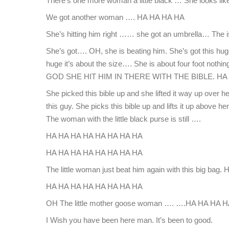
There’s one more woman a little black … She looks
We got another woman …. HA HA HA HA
She’s hitting him right …… she got an umbrella… The i
She’s got…. OH, she is beating him. She’s got this hug
huge it’s about the size…. She is about four foot nothin
GOD SHE HIT HIM IN THERE WITH THE BIBLE. HA
She picked this bible up and she lifted it way up over he
this guy. She picks this bible up and lifts it up above he
The woman with the little black purse is still ….
HA HA HA HA HA HA HA HA
HA HA HA HA HA HA HA HA
The little woman just beat him again with this big bag. H
HA HA HA HA HA HA HA HA
OH The little mother goose woman …. ….HA HA HA 
I Wish you have been here man. It’s been to good.