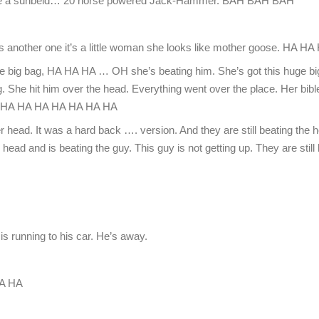
 like a sunbeld… 20 horse powered Jack-Hammer. BAH BAH BAH
s another one it’s a little woman she looks like mother goose. HA HA
e big bag, HA HA HA … OH she’s beating him. She’s got this huge big
g. She hit him over the head. Everything went over the place. Her bible
 HA HA HA HA HA HA HA
r head. It was a hard back …. version. And they are still beating the he
r head and is beating the guy. This guy is not getting up. They are still 
is running to his car. He’s away.
HA HA