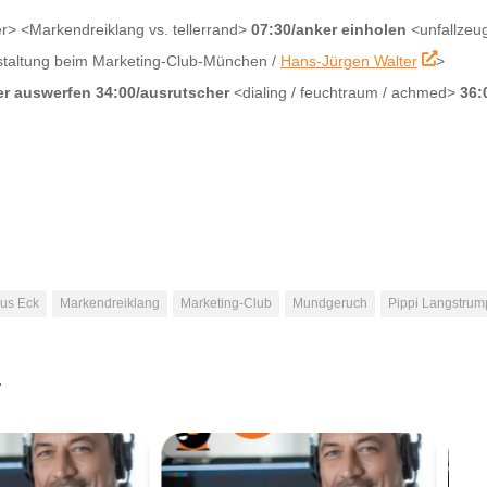
er
> <Markendreiklang vs. tellerrand>
07:30/anker einholen
<unfallzeu
taltung beim Marketing-Club-München
/
Hans-Jürgen Walter
>
er auswerfen
34:00/ausrutscher
<dialing / feuchtraum / achmed>
36:
us Eck
Markendreiklang
Marketing-Club
Mundgeruch
Pippi Langstrum
.