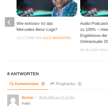
Wie exklusiv ist das
Audio-Podcasti
Mercedes-Benz-Logo?
zu 100% – Inte
uder
Ergebnisse de
18.07.2008
VON
ALEX WUNSCHEL
Onlinestudie 2
CHEL
05.08.2009
VON
8 ANTWORTEN
Kommentare
8
Pingbacks
0
Norman
08.04.2005 um 13:13 Uhr
Hallo!