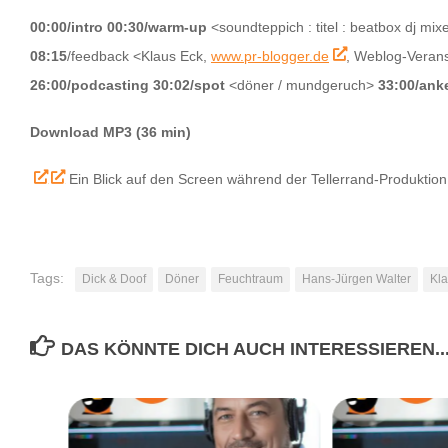
00:00/intro
00:30/warm-up
<soundteppich : titel : beatbox dj mix
08:15
/feedback <Klaus Eck,
www.pr-blogger.de
,
Weblog-Verans
26:00/podcasting
30:02/spot
<döner / mundgeruch>
33:00/ank
Download MP3 (36 min)
Ein Blick auf den Screen während der Tellerrand-Produktion
Tags:
Dick & Doof
Döner
Feuchtraum
Hans-Jürgen Walter
Kla
DAS KÖNNTE DICH AUCH INTERESSIEREN..