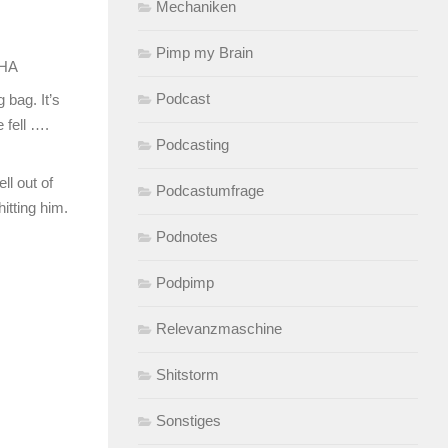
Mechaniken
Pimp my Brain
 HA
Podcast
 bag. It’s
 fell ….
Podcasting
ll out of
Podcastumfrage
hitting him.
Podnotes
Podpimp
Relevanzmaschine
Shitstorm
Sonstiges