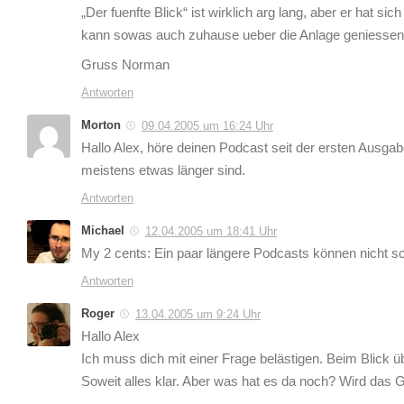
„Der fuenfte Blick“ ist wirklich arg lang, aber er hat 
kann sowas auch zuhause ueber die Anlage geniessen
Gruss Norman
Antworten
Morton
09.04.2005 um 16:24 Uhr
Hallo Alex, höre deinen Podcast seit der ersten Ausga
meistens etwas länger sind.
Antworten
Michael
12.04.2005 um 18:41 Uhr
My 2 cents: Ein paar längere Podcasts können nicht sc
Antworten
Roger
13.04.2005 um 9:24 Uhr
Hallo Alex
Ich muss dich mit einer Frage belästigen. Beim Blick üb
Soweit alles klar. Aber was hat es da noch? Wird das