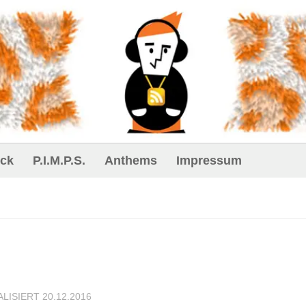
ck
P.I.M.P.S.
Anthems
Impressum
ALISIERT
20.12.2016