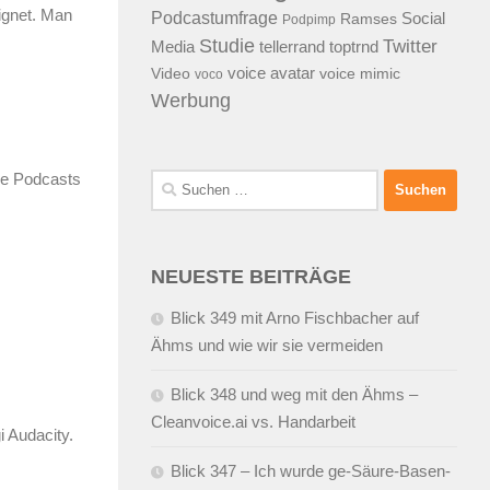
eignet. Man
Podcastumfrage
Social
Ramses
Podpimp
Studie
Twitter
Media
tellerrand
toptrnd
voice avatar
Video
voice mimic
voco
Werbung
ine Podcasts
Suchen
nach:
NEUESTE BEITRÄGE
Blick 349 mit Arno Fischbacher auf
Ähms und wie wir sie vermeiden
Blick 348 und weg mit den Ähms –
Cleanvoice.ai vs. Handarbeit
i Audacity.
Blick 347 – Ich wurde ge-Säure-Basen-