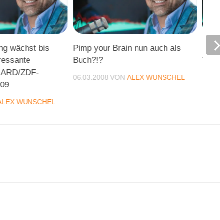
ng wächst bis
Pimp your Brain nun auch als
PODC
ressante
Buch?!?
Vamo
r ARD/ZDF-
Max,
06.03.2008
VON
ALEX WUNSCHEL
009
18.0
ALEX WUNSCHEL