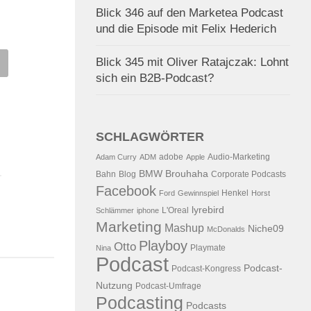
Blick 346 auf den Marketea Podcast
und die Episode mit Felix Hederich
Blick 345 mit Oliver Ratajczak: Lohnt
AST: Blick 120 auf
Blick 288 auf Social-Media-
sich ein B2B-Podcast?
s a la Playa, Test the
Praxis-Workshops, Migipedia
 TV 2.0 und das iPhone
Personalentwicklung 2.0,
Congstar und uebermorgen.t
7.2007
VON
ALEX WUNSCHEL
SCHLAGWÖRTER
10.08.2011
VON
ALEX WUNSCHE
adobe
Audio-Marketing
Adam Curry
ADM
Apple
BMW
Brouhaha
Bahn
Blog
Corporate Podcasts
Facebook
Henkel
Ford
Gewinnspiel
Horst
lyrebird
L'Oreal
Schlämmer
iphone
Marketing
Mashup
Niche09
McDonalds
Playboy
Otto
Playmate
Nina
Podcast
Podcast-
Podcast-Kongress
Nutzung
Podcast-Umfrage
Podcasting
Podcasts