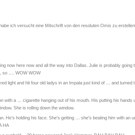
abe ich versucht eine Mitschrift von den resoluten Omis zu erstellen
ng now here now and all the way into Dallas. Julie is probably going t
 sure, so …. WOW WOW
 red light and hit four old ladys in an Impala just kind of … and turne
 on with a … cigarette hanging out of his mouth. His putting his hands u
r window. She is rolling down the window.
. He’s holding his face. She’s getting … she’s beating him with an 
HA HA