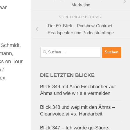
Marketing
aar
VORHERIGER BEITRAG
Der 60. Blick – Podshow-Contract,
Readspeaker und Podcastumfrage
 Schmidt,
Suchen
rmann,
nach:
ks on Tour
 /
DIE LETZTEN BLICKE
lex
Blick 349 mit Arno Fischbacher auf
Ähms und wie wir sie vermeiden
Blick 348 und weg mit den Ähms –
Cleanvoice.ai vs. Handarbeit
Blick 347 – Ich wurde ge-Säure-