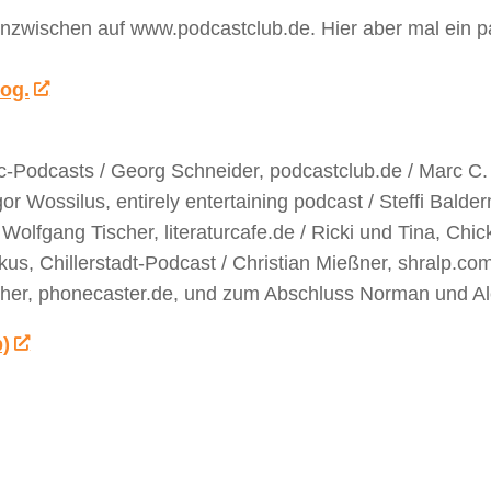
 inzwischen auf www.podcastclub.de. Hier aber mal ein p
og.
c-Podcasts / Georg Schneider, podcastclub.de / Marc C.
r Wossilus, entirely entertaining podcast / Steffi Balde
olfgang Tischer, literaturcafe.de / Ricki und Tina, Chic
kus, Chillerstadt-Podcast / Christian Mießner, shralp.com
zacher, phonecaster.de, und zum Abschluss Norman und A
b)