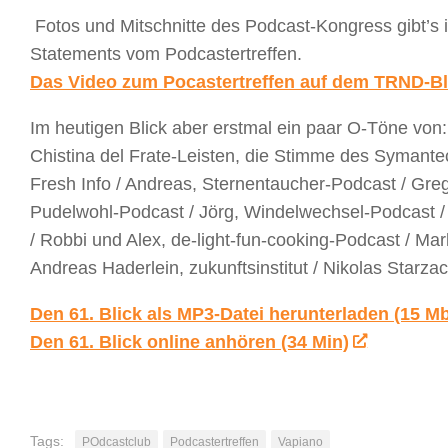
Fotos und Mitschnitte des Podcast-Kongress gibt’s
Statements vom Podcastertreffen.
Das Video zum Pocastertreffen auf dem TRND-Bl
Im heutigen Blick aber erstmal ein paar O-Töne von:
Chistina del Frate-Leisten, die Stimme des Symante
Fresh Info / Andreas, Sternentaucher-Podcast / Grego
Pudelwohl-Podcast / Jörg, Windelwechsel-Podcast / W
/ Robbi und Alex, de-light-fun-cooking-Podcast / Mar
Andreas Haderlein, zukunftsinstitut / Nikolas Star
Den 61. Blick als MP3-Datei herunterladen (15 M
Den 61. Blick online anhören (34 Min)
Tags:
POdcastclub
Podcastertreffen
Vapiano