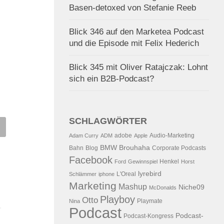
Basen-detoxed von Stefanie Reeb
Blick 346 auf den Marketea Podcast
und die Episode mit Felix Hederich
Blick 345 mit Oliver Ratajczak: Lohnt
sich ein B2B-Podcast?
SCHLAGWÖRTER
ieht Vatertags-Arbeit in
Der 38. Blick – Mobile
adobe
Audio-Marketing
Adam Curry
ADM
Apple
wapodding aus…
Podcasting, Podcast-BMW
BMW
Brouhaha
Bahn
Blog
Corporate Podcasts
Facebook
5.2007
VON
ALEX WUNSCHEL
03.11.2005
VON
ALEX WUNSCHE
Henkel
Ford
Gewinnspiel
Horst
lyrebird
L'Oreal
Schlämmer
iphone
Marketing
Mashup
Niche09
McDonalds
Playboy
Otto
Playmate
Nina
Podcast
Podcast-
Podcast-Kongress