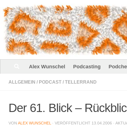
Unter dem Inhalt
Alex Wunschel
Podcasting
Podche
ALLGEMEIN
/
PODCAST
/
TELLERRAND
Der 61. Blick – Rückbli
VON
ALEX WUNSCHEL
· VERÖFFENTLICHT
13.04.2006
· AKTU