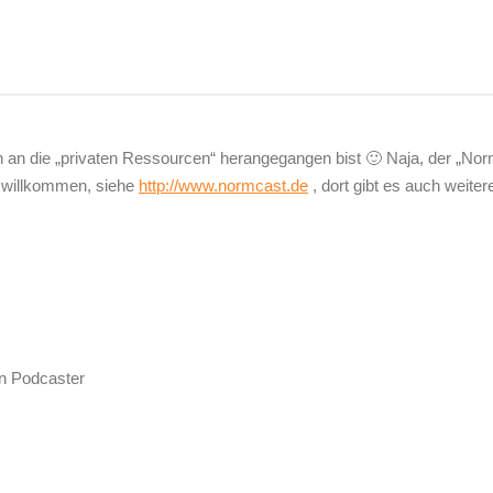
h an die „privaten Ressourcen“ herangegangen bist 🙂 Naja, der „No
 willkommen, siehe
http://www.normcast.de
, dort gibt es auch weiter

n Podcaster