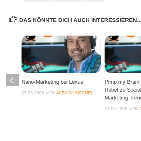
DAS KÖNNTE DICH AUCH INTERESSIEREN..
Nano-Marketing bei Lexus
Pimp my Brain 
Rubel zu Socia
25.08.2008
VON
ALEX WUNSCHEL
Marketing Tren
CHEL
21.05.2008
VON