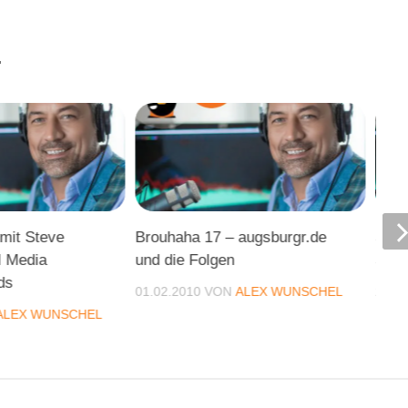
.
mit Steve
Brouhaha 17 – augsburgr.de
So s
l Media
und die Folgen
Sch
ds
01.02.2010
VON
ALEX WUNSCHEL
21.0
ALEX WUNSCHEL