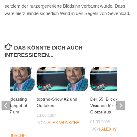
seitdem der nutzergenerierte Blödsinn verbannt wurde. Dass
wäre hierzulande sicherlich Wind in den Segeln von Sevenload.
DAS KÖNNTE DICH AUCH
INTERESSIEREN...
en Podcasting
toptrnd-Show #2 und
Der 55. Blick –
 Podcastangebot
Outtakes
Visionen für 2015 und
n 2007 um
Glotze aus
13.06.2007
01.03.2006
VON
ALEX WUNSCHEL
08
VON
ALEX WUNSCHEL
EX WUNSCHEL