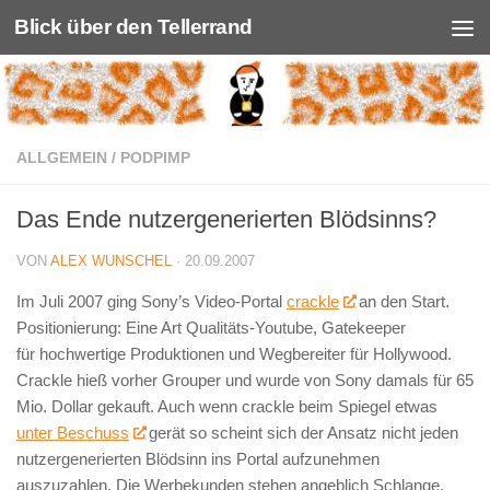
Blick über den Tellerrand
Unter dem Inhalt
ALLGEMEIN
/
PODPIMP
Das Ende nutzergenerierten Blödsinns?
VON
ALEX WUNSCHEL
·
20.09.2007
Im Juli 2007 ging Sony’s Video-Portal
crackle
an den Start.
Positionierung: Eine Art Qualitäts-Youtube, Gatekeeper
für hochwertige Produktionen und Wegbereiter für Hollywood.
Crackle hieß vorher Grouper und wurde von Sony damals für 65
Mio. Dollar gekauft. Auch wenn crackle beim Spiegel etwas
unter Beschuss
gerät so scheint sich der Ansatz nicht jeden
nutzergenerierten Blödsinn ins Portal aufzunehmen
auszuzahlen. Die Werbekunden stehen angeblich Schlange,