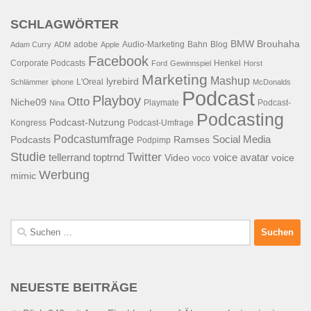
SCHLAGWÖRTER
BMW
Brouhaha
adobe
Audio-Marketing
Bahn
Blog
Adam Curry
ADM
Apple
Facebook
Corporate Podcasts
Henkel
Ford
Gewinnspiel
Horst
Marketing
Mashup
lyrebird
L'Oreal
Schlämmer
iphone
McDonalds
Podcast
Playboy
Otto
Niche09
Playmate
Podcast-
Nina
Podcasting
Podcast-Nutzung
Kongress
Podcast-Umfrage
Podcastumfrage
Social Media
Podcasts
Ramses
Podpimp
Studie
Twitter
tellerrand
toptrnd
voice avatar
Video
voice
voco
Werbung
mimic
Suchen
nach:
NEUESTE BEITRÄGE