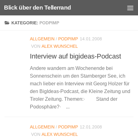
Blick über den Tellerrand
Unter dem Inhalt
KATEGORIE:
PODPIMP
ALLGEMEIN
/
PODPIMP
14.01.2008
VON
ALEX WUNSCHEL
Interview auf bigideas-Podcast
Andere wandern am Wochenende bei
Sonnenschein um den Starnberger See, ich
mach lieber ein Interview mit Georg Holzer für
den BigIdeas-Podcast, die Kleine Zeitung und
Tiroler Zeitung. Themen:· Stand der
Podosphäre?· ...
ALLGEMEIN
/
PODPIMP
12.01.2008
VON
ALEX WUNSCHEL