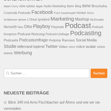
BMW
Brouhaha
adobe
Audio-Marketing
Bahn
Blog
Adam Curry
ADM
Apple
Facebook
Corporate Podcasts
Henkel
Ford
Gewinnspiel
Horst
Marketing
Mashup
lyrebird
L'Oreal
Schlämmer
iphone
McDonalds
Podcast
Playboy
Otto
Niche09
Playmate
Podcast-
Nina
Podcasting
Podcast-Nutzung
Kongress
Podcast-Umfrage
Podcastumfrage
Social Media
Podcasts
Ramses
Podpimp
Studie
Twitter
tellerrand
toptrnd
voice avatar
Video
voice
voco
Werbung
mimic
Suchen
nach:
NEUESTE BEITRÄGE
Blick 349 mit Arno Fischbacher auf Ähms und wie wir sie
vermeiden