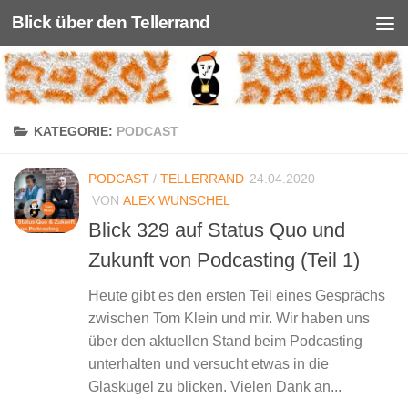
Blick über den Tellerrand
Unter dem Inhalt
KATEGORIE:
PODCAST
PODCAST
/
TELLERRAND
24.04.2020
VON
ALEX WUNSCHEL
Blick 329 auf Status Quo und
Zukunft von Podcasting (Teil 1)
Heute gibt es den ersten Teil eines Gesprächs
zwischen Tom Klein und mir. Wir haben uns
über den aktuellen Stand beim Podcasting
unterhalten und versucht etwas in die
Glaskugel zu blicken. Vielen Dank an...