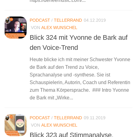
https://derleemusic.com/...
PODCAST
/
TELLERRAND
04.12.2019
VON
ALEX WUNSCHEL
Blick 324 mit Yvonne de Bark auf
den Voice-Trend
Heute blicke ich mit meiner Schwester Yvonne
de Bark auf den Trend zu Voice,
Sprachanalyse und -synthese. Sie ist
Schauspielerin, Autorin, Coach und Referentin
zum Thema Körpersprache. ### Intro Yvonne
de Bark mit „Wirke...
PODCAST
/
TELLERRAND
09.11.2019
VON
ALEX WUNSCHEL
Blick 323 auf Stimmanalyse,