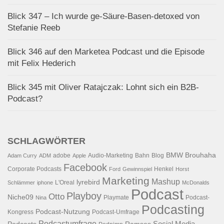
Blick 347 – Ich wurde ge-Säure-Basen-detoxed von
Stefanie Reeb
Blick 346 auf den Marketea Podcast und die Episode
mit Felix Hederich
Blick 345 mit Oliver Ratajczak: Lohnt sich ein B2B-
Podcast?
SCHLAGWÖRTER
BMW
Brouhaha
adobe
Audio-Marketing
Bahn
Blog
Adam Curry
ADM
Apple
Facebook
Corporate Podcasts
Henkel
Ford
Gewinnspiel
Horst
Marketing
Mashup
lyrebird
L'Oreal
Schlämmer
iphone
McDonalds
Podcast
Playboy
Otto
Niche09
Playmate
Podcast-
Nina
Podcasting
Podcast-Nutzung
Kongress
Podcast-Umfrage
Podcastumfrage
Social Media