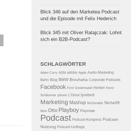
Blick 346 auf den Marketea Podcast
und die Episode mit Felix Hederich
Blick 345 mit Oliver Ratajczak: Lohnt
k 83 auf einen Versprecher
Der 27. Blick – Business-
sich ein B2B-Podcast?
Podnotes
Podcasts und Mashup
0.2006
VON
ALEX WUNSCHEL
15.09.2005
VON
ALEX WUNSCHE
SCHLAGWÖRTER
adobe
Audio-Marketing
Adam Curry
ADM
Apple
BMW
Brouhaha
Bahn
Blog
Corporate Podcasts
Facebook
Henkel
Ford
Gewinnspiel
Horst
lyrebird
L'Oreal
Schlämmer
iphone
Marketing
Mashup
Niche09
McDonalds
Playboy
Otto
Playmate
Nina
Podcast
Podcast-
Podcast-Kongress
Nutzung
Podcast-Umfrage