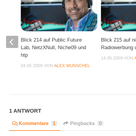
 –
Blick 214 auf Public Future
Blick 215 auf n
Lab, NetzXNull, Niche09 und
Radiowerbung 
ture-
htp
14.05.2009
VON
04.05.2009
VON
ALEX WUNSCHEL
CHEL
1 ANTWORT
Kommentare
1
Pingbacks
0