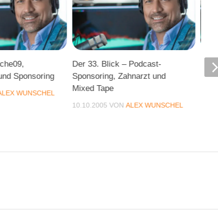
iche09,
Der 33. Blick – Podcast-
Blic
und Sponsoring
Sponsoring, Zahnarzt und
und 
Mixed Tape
ALEX WUNSCHEL
19.1
10.10.2005
VON
ALEX WUNSCHEL