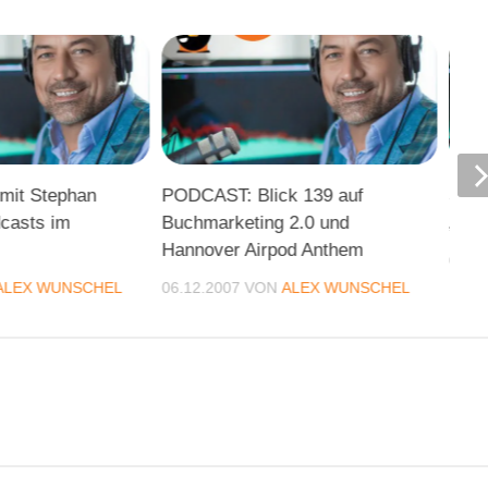
mit Stephan
PODCAST: Blick 139 auf
Schw
casts im
Buchmarketing 2.0 und
„Sta
Hannover Airpod Anthem
01.0
ALEX WUNSCHEL
06.12.2007
VON
ALEX WUNSCHEL