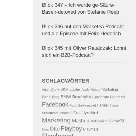
Blick 347 – Ich wurde ge-Säure-
Basen-detoxed von Stefanie Reeb
Blick 346 auf den Marketea Podcast
und die Episode mit Felix Hederich
Blick 345 mit Oliver Ratajczak: Lohnt
sich ein B2B-Podcast?
SCHLAGWÖRTER
adobe
Audio-Marketing
Adam Curry
ADM
Apple
BMW
Brouhaha
Bahn
Blog
Corporate Podcasts
Facebook
Henkel
Ford
Gewinnspiel
Horst
lyrebird
L'Oreal
Schlämmer
iphone
Marketing
Mashup
Niche09
McDonalds
Playboy
Otto
Playmate
Nina