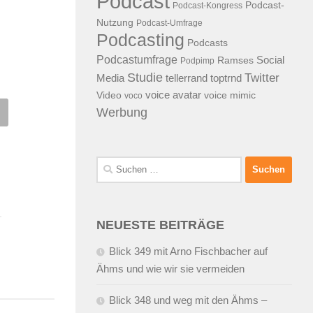
Podcast
Podcast-
Podcast-Kongress
Nutzung
Podcast-Umfrage
Podcasting
Podcasts
Podcastumfrage
Social
Ramses
Podpimp
Studie
Twitter
Media
tellerrand
toptrnd
voice avatar
Video
voice mimic
voco
Werbung
einerei in England:
podcast-tipp: METRO Group
nd by you Ham“
Podcast lässt den RSS-Feed
hängen
Suchen
3.2008
VON
ALEX WUNSCHEL
nach:
09.06.2007
VON
ALEX WUNSCHE
NEUESTE BEITRÄGE
Blick 349 mit Arno Fischbacher auf
Ähms und wie wir sie vermeiden
Blick 348 und weg mit den Ähms –