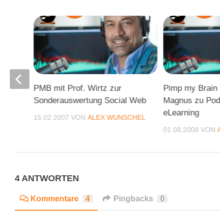
en
PMB mit Prof. Wirtz zur
Pimp my Brain 
ür
Sonderauswertung Social Web
Magnus zu Pod
eLearning
15.02.2007
VON
ALEX WUNSCHEL
CHEL
01.08.2008
VON
4 ANTWORTEN
Kommentare
4
Pingbacks
0