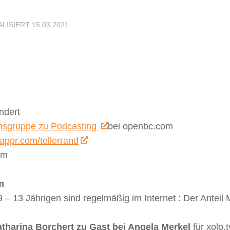
ALISIERT
15.03.2021
ndert
nsgruppe zu Podcasting
bei openbc.com
rappr.com/tellerrand
lm
m
 – 13 Jährigen sind regelmäßig im Internet : Der Anteil
tharina Borchert zu Gast bei Angela Merkel
für xolo.t