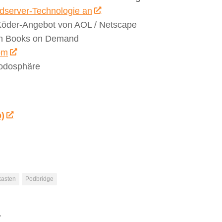
dserver-Technologie an
-Köder-Angebot von AOL / Netscape
on Books on Demand
om
Podosphäre
b)
kasten
Podbridge
.