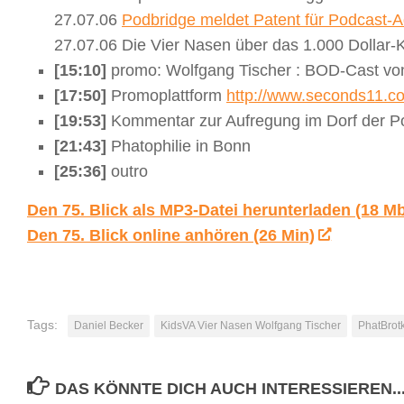
27.07.06
Podbridge meldet Patent für Podcast-A
27.07.06 Die Vier Nasen über das 1.000 Dollar
[15:10]
promo: Wolfgang Tischer : BOD-Cast v
[17:50]
Promoplattform
http://www.seconds11.c
[19:53]
Kommentar zur Aufregung im Dorf der 
[21:43]
Phatophilie in Bonn
[25:36]
outro
Den 75. Blick als MP3-Datei herunterladen (18 M
Den 75. Blick online anhören (26 Min)
Tags:
Daniel Becker
KidsVA Vier Nasen Wolfgang Tischer
PhatBrot
DAS KÖNNTE DICH AUCH INTERESSIEREN..