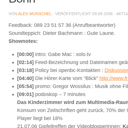
VON
ALEX WUNSCHEL
· VERÖFFENTLICHT
09.08.2006
· AKTU
Feedback: 089 23 51 57 36 (Anrufbeantworter)
Soundteppich: Dieter Bachmann : Gute Laune.
Shownotes:
[00:00]
intro: Gabe Mac : xolo.tv
[02:14]
Feed-Bezeichnung und Dateinamen geä
[03:18]
Policy bei openbc-Kontakten :
Diskussio
[04:40]
Die Hörer-Karte vom "Blick"
http://www.f
[05:54]
promo: Gregor Wossilus : Musik ohne Fi
[09:01]
podoskop – 7 minutes
Das Kinderzimmer wird zum Multimedia-Rau
Konsum von Zeitschriften geht zurück, 70% der 9
Player liegt bei 18%
21.07.06 Gipfeltreffen der Videobloggerinnen:
Ka