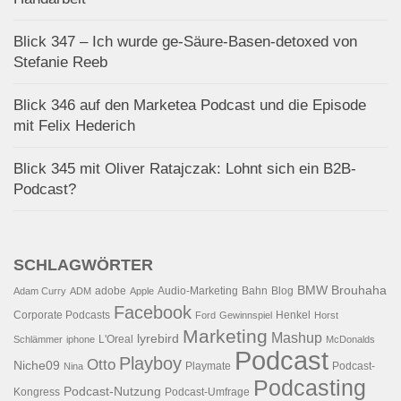
Blick 347 – Ich wurde ge-Säure-Basen-detoxed von
Stefanie Reeb
Blick 346 auf den Marketea Podcast und die Episode
mit Felix Hederich
Blick 345 mit Oliver Ratajczak: Lohnt sich ein B2B-
Podcast?
SCHLAGWÖRTER
BMW
Brouhaha
adobe
Audio-Marketing
Bahn
Blog
Adam Curry
ADM
Apple
Facebook
Corporate Podcasts
Henkel
Ford
Gewinnspiel
Horst
Marketing
Mashup
lyrebird
L'Oreal
Schlämmer
iphone
McDonalds
Podcast
Playboy
Otto
Niche09
Playmate
Podcast-
Nina
Podcasting
Podcast-Nutzung
Kongress
Podcast-Umfrage