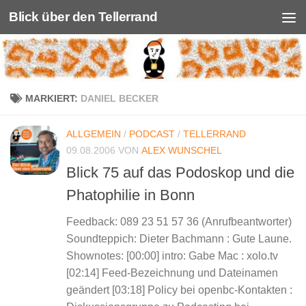
Blick über den Tellerrand
Unter dem Inhalt
MARKIERT:
DANIEL BECKER
ALLGEMEIN
/
PODCAST
/
TELLERRAND
09.08.2006
VON
ALEX WUNSCHEL
Blick 75 auf das Podoskop und die
Phatophilie in Bonn
Feedback: 089 23 51 57 36 (Anrufbeantworter)
Soundteppich: Dieter Bachmann : Gute Laune.
Shownotes: [00:00] intro: Gabe Mac : xolo.tv
[02:14] Feed-Bezeichnung und Dateinamen
geändert [03:18] Policy bei openbc-Kontakten :