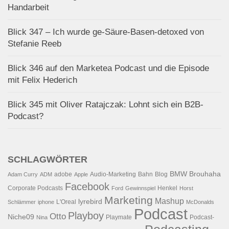
Handarbeit
Blick 347 – Ich wurde ge-Säure-Basen-detoxed von
Stefanie Reeb
Blick 346 auf den Marketea Podcast und die Episode
mit Felix Hederich
Blick 345 mit Oliver Ratajczak: Lohnt sich ein B2B-
Podcast?
SCHLAGWÖRTER
BMW
Brouhaha
adobe
Audio-Marketing
Bahn
Blog
Adam Curry
ADM
Apple
Facebook
Corporate Podcasts
Henkel
Ford
Gewinnspiel
Horst
Marketing
Mashup
lyrebird
L'Oreal
Schlämmer
iphone
McDonalds
Podcast
Playboy
Otto
Niche09
Playmate
Podcast-
Nina