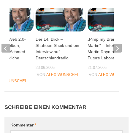
2 auf Web 2.0-
Der 14. Blick –
„Pimp my Brain,
Maiskolben,
Shaheen Sheik und ein
Martin“ – Interview mit
ister, Achmed
Interview auf
Martin Raymond, The
 glückliche
Deutschlandradio
Future Laboratory
23.06.2005
21.07.2005
08
VON
ALEX WUNSCHEL
VON
ALEX WUNSCHEL
EX WUNSCHEL
SCHREIBE EINEN KOMMENTAR
Kommentar
*