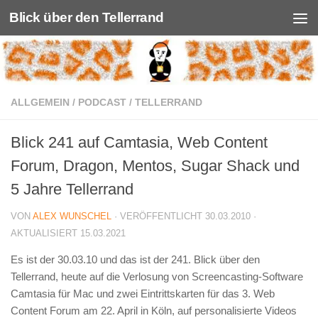
Blick über den Tellerrand
Unter dem Inhalt
ALLGEMEIN
/
PODCAST
/
TELLERRAND
Blick 241 auf Camtasia, Web Content
Forum, Dragon, Mentos, Sugar Shack und
5 Jahre Tellerrand
VON
ALEX WUNSCHEL
· VERÖFFENTLICHT
30.03.2010
·
AKTUALISIERT
15.03.2021
Es ist der 30.03.10 und das ist der 241. Blick über den
Tellerrand, heute auf die Verlosung von Screencasting-Software
Camtasia für Mac und zwei Eintrittskarten für das 3. Web
Content Forum am 22. April in Köln, auf personalisierte Videos