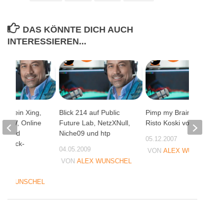
DAS KÖNNTE DICH AUCH
INTERESSIEREN...
 auf ein Xing,
Blick 214 auf Public
Pimp my Brain mit
und TV, Online
Future Lab, NetzXNull,
Risto Koski von Nokia
on und
Niche09 und htp
05.12.2007
Schnick-
04.05.2009
VON
ALEX WUNSCHEL
VON
ALEX WUNSCHEL
10
EX WUNSCHEL