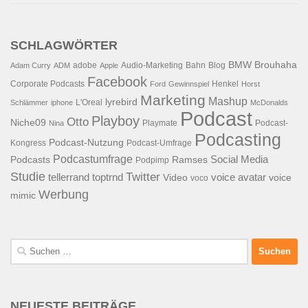
SCHLAGWÖRTER
BMW
Brouhaha
adobe
Audio-Marketing
Bahn
Blog
Adam Curry
ADM
Apple
Facebook
Corporate Podcasts
Henkel
Ford
Gewinnspiel
Horst
Marketing
Mashup
lyrebird
L'Oreal
Schlämmer
iphone
McDonalds
Podcast
Playboy
Otto
Niche09
Playmate
Podcast-
Nina
Podcasting
Podcast-Nutzung
Kongress
Podcast-Umfrage
Podcastumfrage
Social Media
Podcasts
Ramses
Podpimp
Studie
Twitter
tellerrand
toptrnd
voice avatar
Video
voice
voco
Werbung
mimic
Suchen
nach:
NEUESTE BEITRÄGE