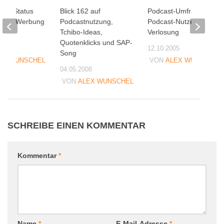
zum Status
Blick 162 auf
Podcast-Umfrage unter
cast-Werbung
Podcastnutzung,
Podcast-Nutzern – Mit
2008
Tchibo-Ideas,
Verlosung
Quotenklicks und SAP-
09
12.10.2005
Song
EX WUNSCHEL
VON
ALEX WUNSCHEL
04.05.2008
VON
ALEX WUNSCHEL
SCHREIBE EINEN KOMMENTAR
Kommentar
*
Name
*
E-Mail-Adresse
*