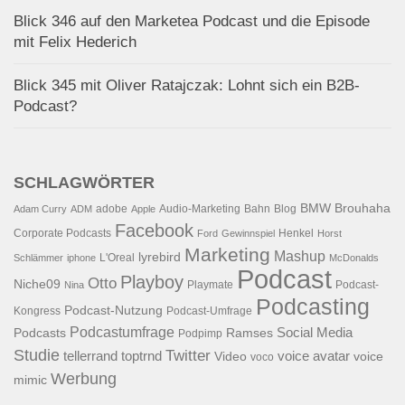
Blick 346 auf den Marketea Podcast und die Episode
mit Felix Hederich
Blick 345 mit Oliver Ratajczak: Lohnt sich ein B2B-
Podcast?
SCHLAGWÖRTER
BMW
Brouhaha
adobe
Audio-Marketing
Bahn
Blog
Adam Curry
ADM
Apple
Facebook
Corporate Podcasts
Henkel
Ford
Gewinnspiel
Horst
Marketing
Mashup
lyrebird
L'Oreal
Schlämmer
iphone
McDonalds
Podcast
Playboy
Otto
Niche09
Playmate
Podcast-
Nina
Podcasting
Podcast-Nutzung
Kongress
Podcast-Umfrage
Podcastumfrage
Social Media
Podcasts
Ramses
Podpimp
Studie
Twitter
tellerrand
toptrnd
voice avatar
Video
voice
voco
Werbung
mimic