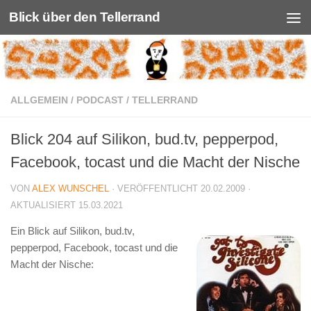
Blick über den Tellerrand
Unter dem Inhalt
ALLGEMEIN
/
PODCAST
/
TELLERRAND
Blick 204 auf Silikon, bud.tv, pepperpod,
Facebook, tocast und die Macht der Nische
VON
ALEX WUNSCHEL
· VERÖFFENTLICHT
20.02.2009
·
AKTUALISIERT
15.03.2021
Ein Blick auf Silikon, bud.tv,
pepperpod, Facebook, tocast und die
Macht der Nische: