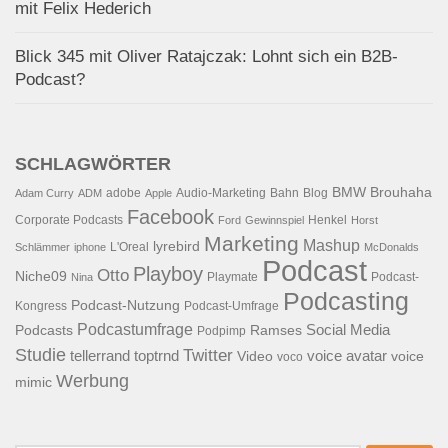
mit Felix Hederich
Blick 345 mit Oliver Ratajczak: Lohnt sich ein B2B-
Podcast?
SCHLAGWÖRTER
BMW
Brouhaha
adobe
Audio-Marketing
Bahn
Blog
Adam Curry
ADM
Apple
Facebook
Corporate Podcasts
Henkel
Ford
Gewinnspiel
Horst
Marketing
Mashup
lyrebird
L'Oreal
Schlämmer
iphone
McDonalds
Podcast
Playboy
Otto
Niche09
Playmate
Podcast-
Nina
Podcasting
Podcast-Nutzung
Kongress
Podcast-Umfrage
Podcastumfrage
Social Media
Podcasts
Ramses
Podpimp
Studie
Twitter
tellerrand
toptrnd
voice avatar
Video
voice
voco
Werbung
mimic