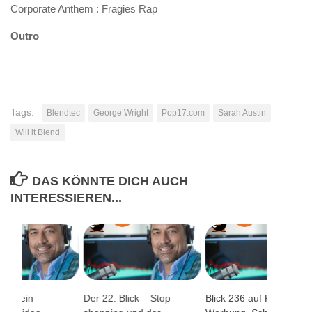
Corporate Anthem : Fragies Rap
Outro
Tags:
Blendtec
George Wright
Pop17.com
Sarah Austin
Will it Blend
DAS KÖNNTE DICH AUCH
INTERESSIEREN...
 auf ein
Der 22. Blick – Stop
Blick 236 auf Podcast-