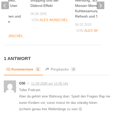
iral-Video,
shopping und der
Werbung, Schweizer
tellen, User
Diderot-Effekt
Messer-Meme,
ed
Kuhbesamung, Pepsi
09.08.2005
märchen und
Refresh und Solvis
VON
ALEX WUNSCHEL
Anthem
06.02.2010
08
VON
ALEX WUNSCHEL
EX WUNSCHEL
1 ANTWORT
Kommentare
1
Pingbacks
0
G50
11.09.2008 um 12:06 Uhr
Toller Podcast.
Aber da gehört eine Wahrung dran: Spielt den Fragies Rap nie
euren Kindern vor, sonst müsst ihr das ständig hören.
(scheint genau ihre Wellenlänge zu sein 😉