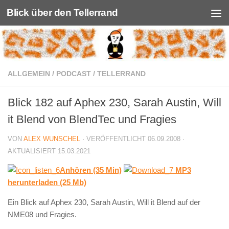
Blick über den Tellerrand
Unter dem Inhalt
ALLGEMEIN
/
PODCAST
/
TELLERRAND
Blick 182 auf Aphex 230, Sarah Austin, Will
it Blend von BlendTec und Fragies
VON
ALEX WUNSCHEL
· VERÖFFENTLICHT
06.09.2008
·
AKTUALISIERT
15.03.2021
Anhören (35 Min)
MP3
herunterladen (25 Mb)
Ein Blick auf Aphex 230, Sarah Austin, Will it Blend auf der
NME08 und Fragies.