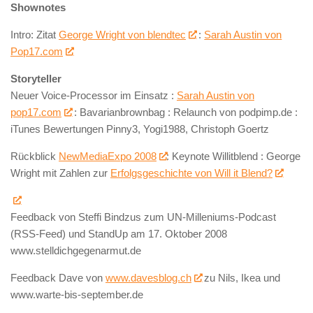
Shownotes
Intro: Zitat
George Wright von blendtec
:
Sarah Austin von
Pop17.com
Storyteller
Neuer Voice-Processor im Einsatz :
Sarah Austin von
pop17.com
: Bavarianbrownbag : Relaunch von podpimp.de :
iTunes Bewertungen Pinny3, Yogi1988, Christoph Goertz
Rückblick
NewMediaExpo 2008
: Keynote Willitblend : George
Wright mit Zahlen zur
Erfolgsgeschichte von Will it Blend?
Feedback von Steffi Bindzus zum UN-Milleniums-Podcast
(RSS-Feed) und StandUp am 17. Oktober 2008
www.stelldichgegenarmut.de
Feedback Dave von
www.davesblog.ch
zu Nils, Ikea und
www.warte-bis-september.de