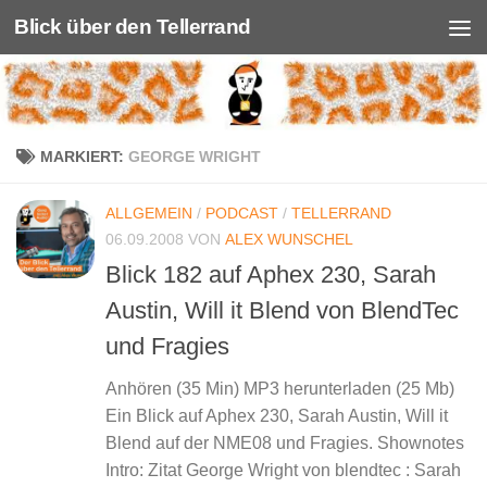
Blick über den Tellerrand
Unter dem Inhalt
MARKIERT:
GEORGE WRIGHT
ALLGEMEIN
/
PODCAST
/
TELLERRAND
06.09.2008
VON
ALEX WUNSCHEL
Blick 182 auf Aphex 230, Sarah
Austin, Will it Blend von BlendTec
und Fragies
Anhören (35 Min) MP3 herunterladen (25 Mb)
Ein Blick auf Aphex 230, Sarah Austin, Will it
Blend auf der NME08 und Fragies. Shownotes
Intro: Zitat George Wright von blendtec : Sarah