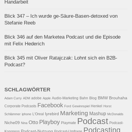
Handarbeit
Blick 347 – Ich wurde ge-Säure-Basen-detoxed von
Stefanie Reeb
Blick 346 auf den Marketea Podcast und die Episode
mit Felix Hederich
Blick 345 mit Oliver Ratajczak: Lohnt sich ein B2B-
Podcast?
SCHLAGWÖRTER
BMW
Brouhaha
adobe
Audio-Marketing
Bahn
Blog
Adam Curry
ADM
Apple
Facebook
Corporate Podcasts
Henkel
Ford
Gewinnspiel
Horst
Marketing
Mashup
lyrebird
L'Oreal
Schlämmer
iphone
McDonalds
Podcast
Playboy
Otto
Niche09
Playmate
Podcast-
Nina
Podcasting
Podcast-Nutzung
Kongress
Podcast-Umfrage