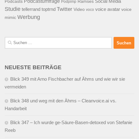
Podcastumfrage
Social Media
Podcasts
Ramses
Podpimp
Studie
Twitter
tellerrand
toptrnd
voice avatar
Video
voice
voco
Werbung
mimic
Suchen
nach:
NEUESTE BEITRÄGE
Blick 349 mit Arno Fischbacher auf Ähms und wie wir sie
vermeiden
Blick 348 und weg mit den Ähms – Cleanvoice.ai vs.
Handarbeit
Blick 347 – Ich wurde ge-Säure-Basen-detoxed von Stefanie
Reeb