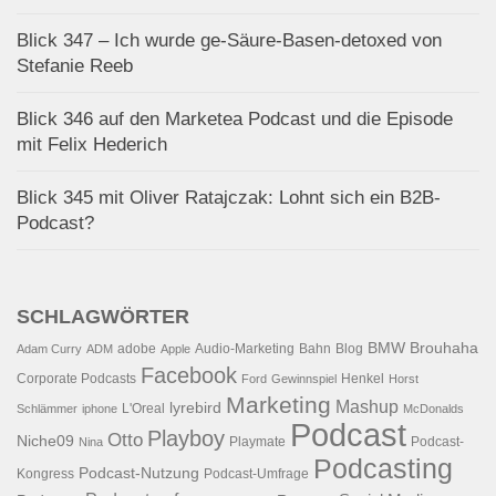
Blick 347 – Ich wurde ge-Säure-Basen-detoxed von
Stefanie Reeb
Blick 346 auf den Marketea Podcast und die Episode
mit Felix Hederich
Blick 345 mit Oliver Ratajczak: Lohnt sich ein B2B-
Podcast?
SCHLAGWÖRTER
BMW
Brouhaha
adobe
Audio-Marketing
Bahn
Blog
Adam Curry
ADM
Apple
Facebook
Corporate Podcasts
Henkel
Ford
Gewinnspiel
Horst
Marketing
Mashup
lyrebird
L'Oreal
Schlämmer
iphone
McDonalds
Podcast
Playboy
Otto
Niche09
Playmate
Podcast-
Nina
Podcasting
Podcast-Nutzung
Kongress
Podcast-Umfrage