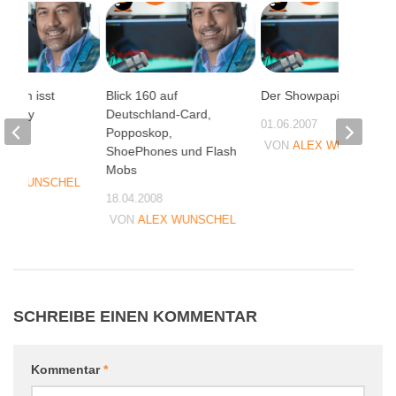
Brien isst
Blick 160 auf
Der Showpapi…
t Gary
Deutschland-Card,
01.06.2007
huck
Popposkop,
VON
ALEX WUNSCHEL
ShoePhones und Flash
07
Mobs
EX WUNSCHEL
18.04.2008
VON
ALEX WUNSCHEL
SCHREIBE EINEN KOMMENTAR
Kommentar
*