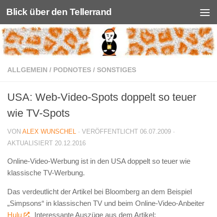
Blick über den Tellerrand
Unter dem Inhalt
ALLGEMEIN
/
PODNOTES
/
SONSTIGES
USA: Web-Video-Spots doppelt so teuer
wie TV-Spots
VON
ALEX WUNSCHEL
· VERÖFFENTLICHT
06.07.2009
·
AKTUALISIERT
20.12.2016
Online-Video-Werbung ist in den USA doppelt so teuer wie
klassische TV-Werbung.
Das verdeutlicht der Artikel bei Bloomberg an dem Beispiel
„Simpsons“ in klassischen TV und beim Online-Video-Anbeiter
Hulu
. Interessante Auszüge aus dem Artikel: