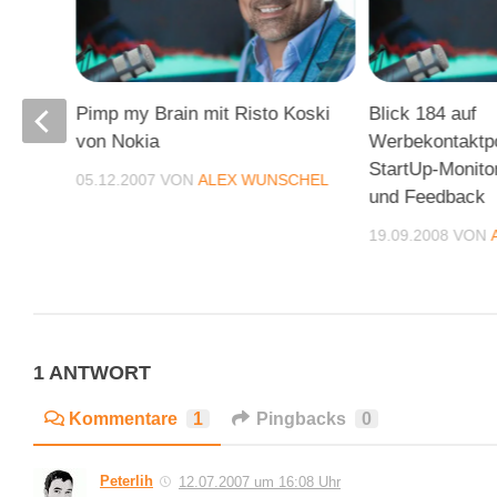
 der
Pimp my Brain mit Risto Koski
Blick 184 auf
en,
von Nokia
Werbekontaktpo
StartUp-Monit
05.12.2007
VON
ALEX WUNSCHEL
za
und Feedback
19.09.2008
VON
CHEL
1 ANTWORT
Kommentare
1
Pingbacks
0
Peterlih
12.07.2007 um 16:08 Uhr