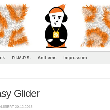
ck
P.I.M.P.S.
Anthems
Impressum
sy Glider
ALISIERT
20.12.2016