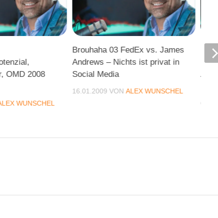
Brouhaha 03 FedEx vs. James
Blic
tenzial,
Andrews – Nichts ist privat in
Buch
or, OMD 2008
Social Media
Airl
Bruc
16.01.2009
VON
ALEX WUNSCHEL
ALEX WUNSCHEL
07.11