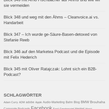
sie vermeiden
Blick 348 und weg mit den Ähms – Cleanvoice.ai vs.
Handarbeit
Blick 347 – Ich wurde ge-Säure-Basen-detoxed von
Stefanie Reeb
Blick 346 auf den Marketea Podcast und die Episode
mit Felix Hederich
Blick 345 mit Oliver Ratajczak: Lohnt sich ein B2B-
Podcast?
SCHLAGWÖRTER
BMW
Brouhaha
adobe
Audio-Marketing
Bahn
Blog
Adam Curry
ADM
Apple
Facebook
Corporate Podcasts
Henkel
Ford
Gewinnspiel
Horst