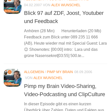
04.02.2007
VON
ALEX WUNSCHEL
Blick 97 auf ZDF, Joost, Youtuber
und Feedback
Anhören (28 Min) Herunterladen (20 Mb)
Feedback zum Blick unter 089 235 11 666
(AB). Heute wieder mal mit Special Guest: Lara
😉 Shownotes: [00:00] intro: Lara und das
grüne Nasensekret[03:55] 500.te...
ALLGEMEIN
/
PIMP MY BRAIN
08.09.2006
VON
ALEX WUNSCHEL
Pimp my Brain Video-Sharing,
Video-Podcasting und ClipCulture
In dieser Episode gibt es einen kurzen
Überblick über Zahlen, Daten und Fakten aus