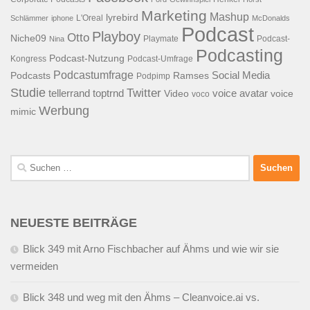
Marketing
Mashup
lyrebird
L'Oreal
Schlämmer
iphone
McDonalds
Podcast
Playboy
Otto
Niche09
Playmate
Podcast-
Nina
Podcasting
Podcast-Nutzung
Kongress
Podcast-Umfrage
Podcastumfrage
Social Media
Podcasts
Ramses
Podpimp
Studie
Twitter
tellerrand
toptrnd
voice avatar
Video
voice
voco
Werbung
mimic
Suchen
nach:
NEUESTE BEITRÄGE
Blick 349 mit Arno Fischbacher auf Ähms und wie wir sie
vermeiden
Blick 348 und weg mit den Ähms – Cleanvoice.ai vs.