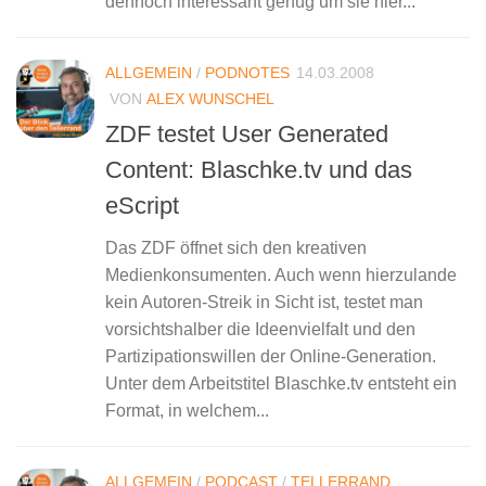
dennoch interessant genug um sie hier...
ALLGEMEIN
/
PODNOTES
14.03.2008
VON
ALEX WUNSCHEL
ZDF testet User Generated
Content: Blaschke.tv und das
eScript
Das ZDF öffnet sich den kreativen
Medienkonsumenten. Auch wenn hierzulande
kein Autoren-Streik in Sicht ist, testet man
vorsichtshalber die Ideenvielfalt und den
Partizipationswillen der Online-Generation.
Unter dem Arbeitstitel Blaschke.tv entsteht ein
Format, in welchem...
ALLGEMEIN
/
PODCAST
/
TELLERRAND