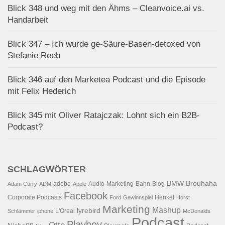
Blick 348 und weg mit den Ähms – Cleanvoice.ai vs.
Handarbeit
Blick 347 – Ich wurde ge-Säure-Basen-detoxed von
Stefanie Reeb
Blick 346 auf den Marketea Podcast und die Episode
mit Felix Hederich
Blick 345 mit Oliver Ratajczak: Lohnt sich ein B2B-
Podcast?
SCHLAGWÖRTER
BMW
Brouhaha
adobe
Audio-Marketing
Bahn
Blog
Adam Curry
ADM
Apple
Facebook
Corporate Podcasts
Henkel
Ford
Gewinnspiel
Horst
Marketing
Mashup
lyrebird
L'Oreal
Schlämmer
iphone
McDonalds
Podcast
Playboy