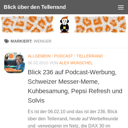
Blick über den Tellerrand
Unter dem Inhalt
MARKIERT:
WENGER
ALLGEMEIN
/
PODCAST
/
TELLERRAND
06.02.2010
VON
ALEX WUNSCHEL
Blick 236 auf Podcast-Werbung,
Schweizer Messer-Meme,
Kuhbesamung, Pepsi Refresh und
Solvis
Es ist der 06.02.10 und das ist der 236. Blick
über den Tellerrand, heute auf Werbefreunde
und -verweigerer im Netz, die DAX 30 im