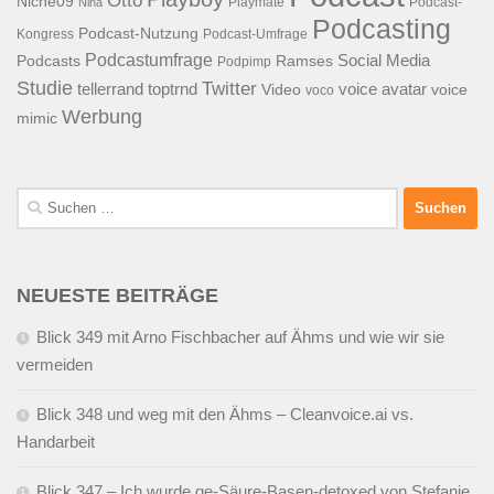
Otto
Niche09
Playmate
Podcast-
Nina
Podcasting
Podcast-Nutzung
Kongress
Podcast-Umfrage
Podcastumfrage
Social Media
Podcasts
Ramses
Podpimp
Studie
Twitter
tellerrand
toptrnd
voice avatar
Video
voice
voco
Werbung
mimic
Suchen
nach:
NEUESTE BEITRÄGE
Blick 349 mit Arno Fischbacher auf Ähms und wie wir sie
vermeiden
Blick 348 und weg mit den Ähms – Cleanvoice.ai vs.
Handarbeit
Blick 347 – Ich wurde ge-Säure-Basen-detoxed von Stefanie