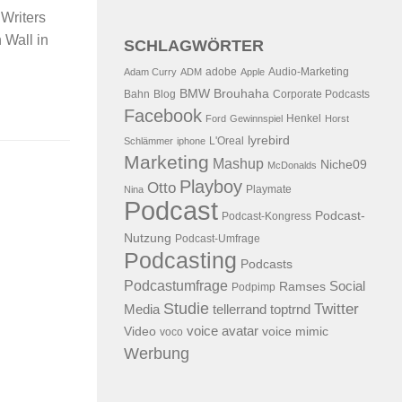
"Writers
 Wall in
SCHLAGWÖRTER
adobe
Audio-Marketing
Adam Curry
ADM
Apple
BMW
Brouhaha
Bahn
Blog
Corporate Podcasts
Facebook
Henkel
Ford
Gewinnspiel
Horst
lyrebird
L'Oreal
Schlämmer
iphone
Marketing
Mashup
Niche09
McDonalds
Playboy
Otto
Playmate
Nina
Podcast
Podcast-
Podcast-Kongress
Nutzung
Podcast-Umfrage
Podcasting
Podcasts
Podcastumfrage
Social
Ramses
Podpimp
Studie
Twitter
Media
tellerrand
toptrnd
voice avatar
Video
voice mimic
voco
Werbung