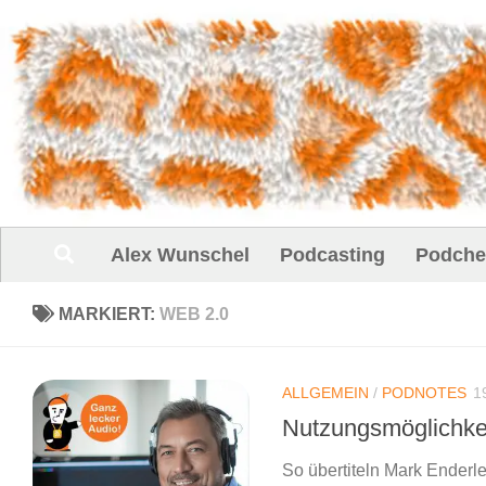
Unter dem Inhalt
Alex Wunschel
Podcasting
Podche
MARKIERT:
WEB 2.0
ALLGEMEIN
/
PODNOTES
1
Nutzungsmöglichke
So übertiteln Mark Enderle 