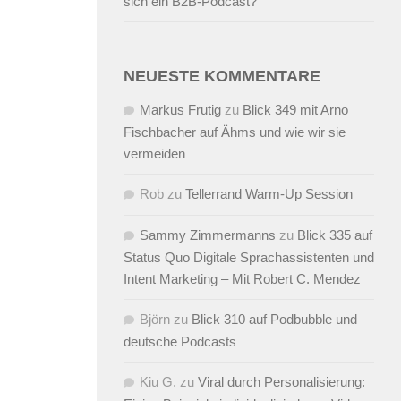
sich ein B2B-Podcast?
NEUESTE KOMMENTARE
Markus Frutig
zu
Blick 349 mit Arno
Fischbacher auf Ähms und wie wir sie
vermeiden
Rob
zu
Tellerrand Warm-Up Session
Sammy Zimmermanns
zu
Blick 335 auf
Status Quo Digitale Sprachassistenten und
Intent Marketing – Mit Robert C. Mendez
Björn
zu
Blick 310 auf Podbubble und
deutsche Podcasts
Kiu G.
zu
Viral durch Personalisierung: