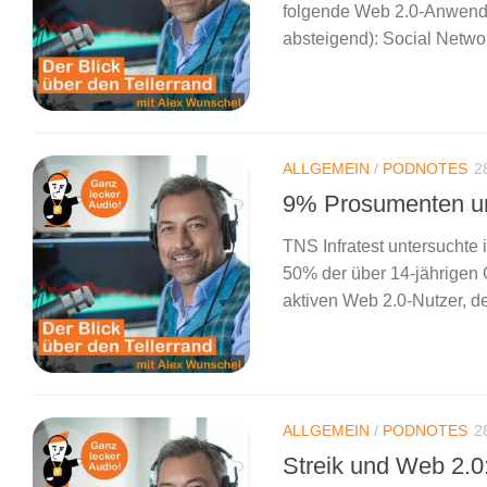
folgende Web 2.0-Anwendun
absteigend): Social Netw
ALLGEMEIN
/
PODNOTES
2
9% Prosumenten un
TNS Infratest untersuchte
50% der über 14-jährigen 
aktiven Web 2.0-Nutzer, de
ALLGEMEIN
/
PODNOTES
2
Streik und Web 2.0