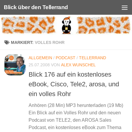
Blick über den Tellerrand
Unter dem Inhalt
MARKIERT:
VOLLES ROHR
ALLGEMEIN
/
PODCAST
/
TELLERRAND
25.07.2008
VON
ALEX WUNSCHEL
Blick 176 auf ein kostenloses
eBook, Cisco, Tele2, arosa, und
ein volles Rohr
Anhören (28 Min) MP3 herunterladen (19 Mb)
Ein Blick auf ein Volles Rohr und den neuen
Podcast von TELE2, den AROSA Sales
Podcast, ein kostenloses eBook zum Thema