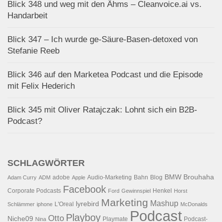
Blick 348 und weg mit den Ähms – Cleanvoice.ai vs.
Handarbeit
Blick 347 – Ich wurde ge-Säure-Basen-detoxed von
Stefanie Reeb
Blick 346 auf den Marketea Podcast und die Episode
mit Felix Hederich
Blick 345 mit Oliver Ratajczak: Lohnt sich ein B2B-
Podcast?
SCHLAGWÖRTER
BMW
Brouhaha
adobe
Audio-Marketing
Bahn
Blog
Adam Curry
ADM
Apple
Facebook
Corporate Podcasts
Henkel
Ford
Gewinnspiel
Horst
Marketing
Mashup
lyrebird
L'Oreal
Schlämmer
iphone
McDonalds
Podcast
Playboy
Otto
Niche09
Playmate
Podcast-
Nina