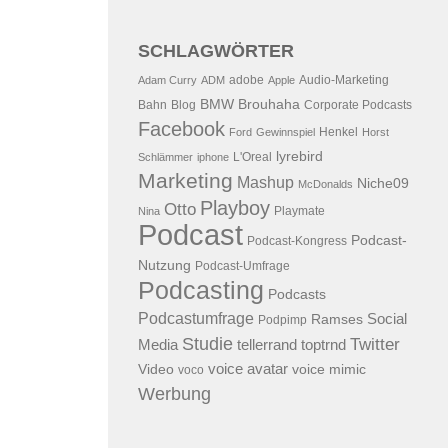
SCHLAGWÖRTER
adobe
Audio-Marketing
Adam Curry
ADM
Apple
BMW
Brouhaha
Bahn
Blog
Corporate Podcasts
Facebook
Henkel
Ford
Gewinnspiel
Horst
lyrebird
L'Oreal
Schlämmer
iphone
Marketing
Mashup
Niche09
McDonalds
Playboy
Otto
Playmate
Nina
Podcast
Podcast-
Podcast-Kongress
Nutzung
Podcast-Umfrage
Podcasting
Podcasts
Podcastumfrage
Social
Ramses
Podpimp
Studie
Twitter
Media
tellerrand
toptrnd
voice avatar
Video
voice mimic
voco
Werbung