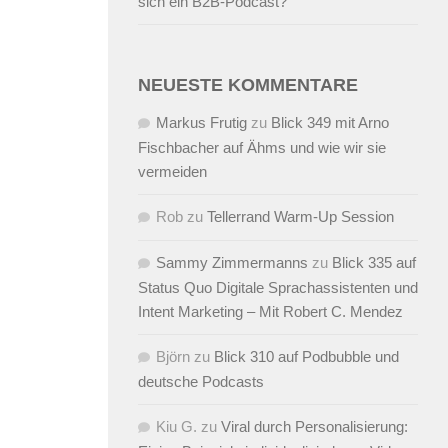
sich ein B2B-Podcast?
NEUESTE KOMMENTARE
Markus Frutig
zu
Blick 349 mit Arno
Fischbacher auf Ähms und wie wir sie
vermeiden
Rob
zu
Tellerrand Warm-Up Session
Sammy Zimmermanns
zu
Blick 335 auf
Status Quo Digitale Sprachassistenten und
Intent Marketing – Mit Robert C. Mendez
Björn
zu
Blick 310 auf Podbubble und
deutsche Podcasts
Kiu G.
zu
Viral durch Personalisierung: