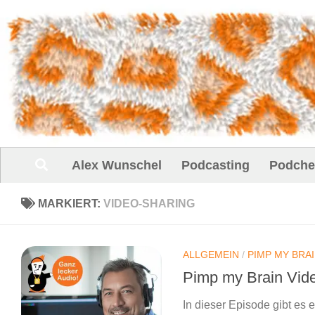
Unter dem Inhalt
Alex Wunschel
Podcasting
Podche
MARKIERT:
VIDEO-SHARING
ALLGEMEIN
/
PIMP MY BRA
Pimp my Brain Vide
In dieser Episode gibt es