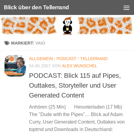
Blick über den Tellerrand
Unter dem Inhalt
MARKIERT:
VAIO
ALLGEMEIN
/
PODCAST
/
TELLERRAND
04.06.2007
VON
ALEX WUNSCHEL
PODCAST: Blick 115 auf Pipes,
Outtakes, Storyteller und User
Generated Content
Anhören (25 Min) Herunterladen (17 Mb)
The "Dude with the Pipes"… Blick auf Adam
Curry, User Generated Content, Outtakes von
toptrnd und Downloads in Deutschland: