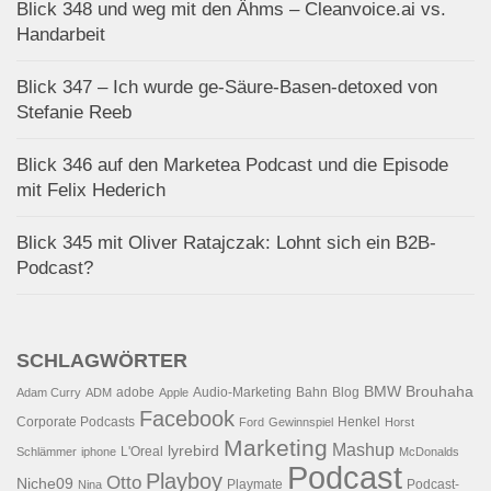
Blick 348 und weg mit den Ähms – Cleanvoice.ai vs.
Handarbeit
Blick 347 – Ich wurde ge-Säure-Basen-detoxed von
Stefanie Reeb
Blick 346 auf den Marketea Podcast und die Episode
mit Felix Hederich
Blick 345 mit Oliver Ratajczak: Lohnt sich ein B2B-
Podcast?
SCHLAGWÖRTER
BMW
Brouhaha
adobe
Audio-Marketing
Bahn
Blog
Adam Curry
ADM
Apple
Facebook
Corporate Podcasts
Henkel
Ford
Gewinnspiel
Horst
Marketing
Mashup
lyrebird
L'Oreal
Schlämmer
iphone
McDonalds
Podcast
Playboy
Otto
Niche09
Playmate
Podcast-
Nina