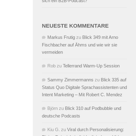
sich ein B2B-Podcast?
NEUESTE KOMMENTARE
Markus Frutig
zu
Blick 349 mit Arno
Fischbacher auf Ähms und wie wir sie
vermeiden
Rob
zu
Tellerrand Warm-Up Session
Sammy Zimmermanns
zu
Blick 335 auf
Status Quo Digitale Sprachassistenten und
Intent Marketing – Mit Robert C. Mendez
Björn
zu
Blick 310 auf Podbubble und
deutsche Podcasts
Kiu G.
zu
Viral durch Personalisierung: