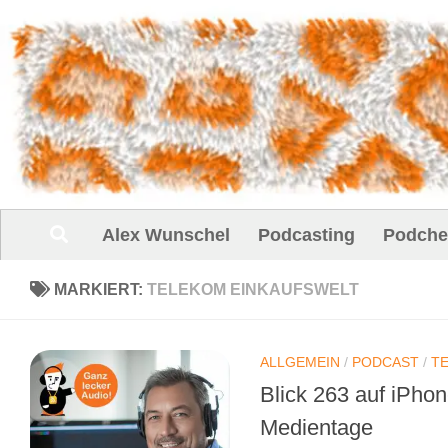
Unter dem Inhalt
Alex Wunschel
Podcasting
Podche
MARKIERT:
TELEKOM EINKAUFSWELT
ALLGEMEIN
/
PODCAST
/
T
Blick 263 auf iPho
Medientage