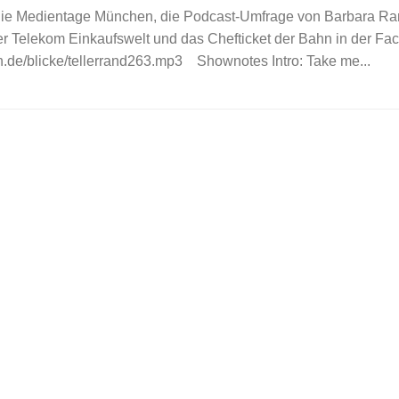
f die Medientage München, die Podcast-Umfrage von Barbara Ra
er Telekom Einkaufswelt und das Chefticket der Bahn in der Fa
in.de/blicke/tellerrand263.mp3 Shownotes Intro: Take me...