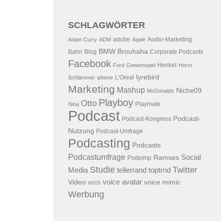
SCHLAGWÖRTER
adobe
Audio-Marketing
Adam Curry
ADM
Apple
BMW
Brouhaha
Bahn
Blog
Corporate Podcasts
Facebook
Henkel
Ford
Gewinnspiel
Horst
lyrebird
L'Oreal
Schlämmer
iphone
Marketing
Mashup
Niche09
McDonalds
Playboy
Otto
Playmate
Nina
Podcast
Podcast-
Podcast-Kongress
Nutzung
Podcast-Umfrage
Podcasting
Podcasts
Podcastumfrage
Social
Ramses
Podpimp
Studie
Twitter
Media
tellerrand
toptrnd
voice avatar
Video
voice mimic
voco
Werbung