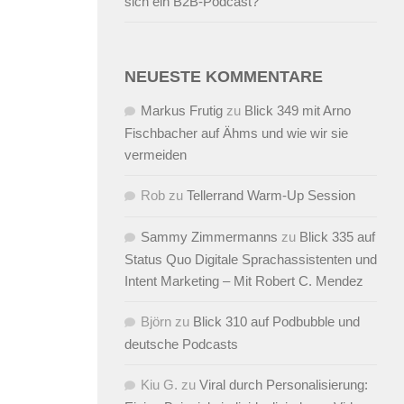
sich ein B2B-Podcast?
NEUESTE KOMMENTARE
Markus Frutig
zu
Blick 349 mit Arno
Fischbacher auf Ähms und wie wir sie
vermeiden
Rob
zu
Tellerrand Warm-Up Session
Sammy Zimmermanns
zu
Blick 335 auf
Status Quo Digitale Sprachassistenten und
Intent Marketing – Mit Robert C. Mendez
Björn
zu
Blick 310 auf Podbubble und
deutsche Podcasts
Kiu G.
zu
Viral durch Personalisierung: