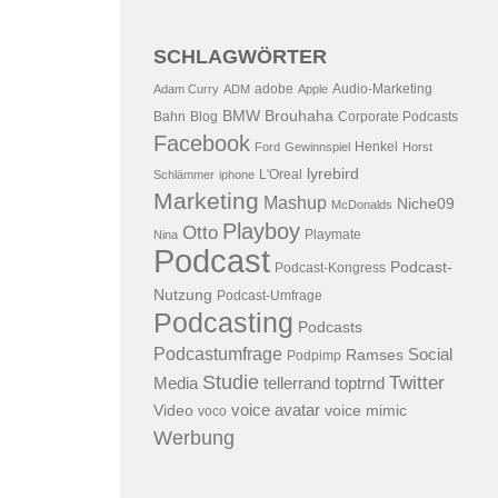
SCHLAGWÖRTER
adobe
Audio-Marketing
Adam Curry
ADM
Apple
BMW
Brouhaha
Bahn
Blog
Corporate Podcasts
Facebook
Henkel
Ford
Gewinnspiel
Horst
lyrebird
L'Oreal
Schlämmer
iphone
Marketing
Mashup
Niche09
McDonalds
Playboy
Otto
Playmate
Nina
Podcast
Podcast-
Podcast-Kongress
Nutzung
Podcast-Umfrage
Podcasting
Podcasts
Podcastumfrage
Social
Ramses
Podpimp
Studie
Twitter
Media
tellerrand
toptrnd
voice avatar
Video
voice mimic
voco
Werbung