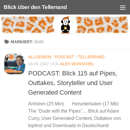
Blick über den Tellerrand
Unter dem Inhalt
MARKIERT:
SUSI
ALLGEMEIN
/
PODCAST
/
TELLERRAND
04.06.2007
VON
ALEX WUNSCHEL
PODCAST: Blick 115 auf Pipes,
Outtakes, Storyteller und User
Generated Content
Anhören (25 Min) Herunterladen (17 Mb)
The "Dude with the Pipes"… Blick auf Adam
Curry, User Generated Content, Outtakes von
toptrnd und Downloads in Deutschland: