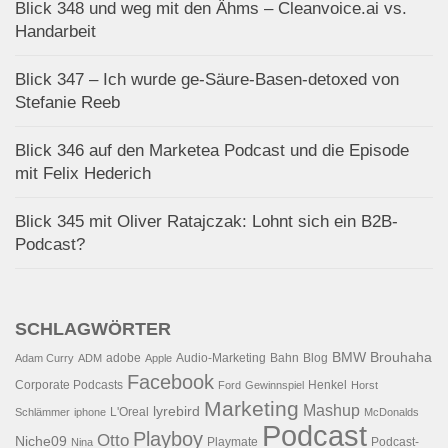
Blick 348 und weg mit den Ähms – Cleanvoice.ai vs.
Handarbeit
Blick 347 – Ich wurde ge-Säure-Basen-detoxed von
Stefanie Reeb
Blick 346 auf den Marketea Podcast und die Episode
mit Felix Hederich
Blick 345 mit Oliver Ratajczak: Lohnt sich ein B2B-
Podcast?
SCHLAGWÖRTER
BMW
Brouhaha
adobe
Audio-Marketing
Bahn
Blog
Adam Curry
ADM
Apple
Facebook
Corporate Podcasts
Henkel
Ford
Gewinnspiel
Horst
Marketing
Mashup
lyrebird
L'Oreal
Schlämmer
iphone
McDonalds
Podcast
Playboy
Otto
Niche09
Playmate
Podcast-
Nina