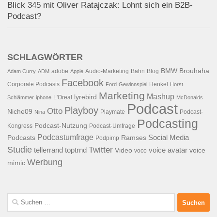
Blick 345 mit Oliver Ratajczak: Lohnt sich ein B2B-
Podcast?
SCHLAGWÖRTER
BMW
Brouhaha
adobe
Audio-Marketing
Bahn
Blog
Adam Curry
ADM
Apple
Facebook
Corporate Podcasts
Henkel
Ford
Gewinnspiel
Horst
Marketing
Mashup
lyrebird
L'Oreal
Schlämmer
iphone
McDonalds
Podcast
Playboy
Otto
Niche09
Playmate
Podcast-
Nina
Podcasting
Podcast-Nutzung
Kongress
Podcast-Umfrage
Podcastumfrage
Social Media
Podcasts
Ramses
Podpimp
Studie
Twitter
tellerrand
toptrnd
voice avatar
Video
voice
voco
Werbung
mimic
Suchen
nach: