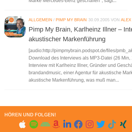
Marke Mercedes-Benz geschaffen", sagt...
ALLGEMEIN
/
PIMP MY BRAIN
30.09.2005
VON
ALEX
Pimp My Brain, Karlheinz Illner – In
akustischer Markenführung
[audio:http://pimpmybrain.podspot.de/files/pmb_
Download des Interviews als MP3-Datei (26 Min,
Interview mit Karlheinz Illner, Gründer und Geschä
brandandmusic, einer Agentur für akustische Mar
akustische Markenführung, was muß man...
HÖREN UND FOLGEN!