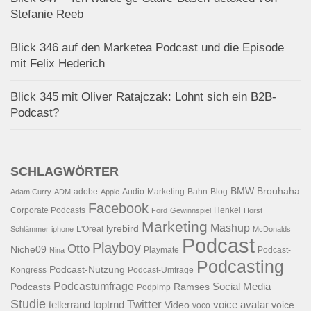
Stefanie Reeb
Blick 346 auf den Marketea Podcast und die Episode
mit Felix Hederich
Blick 345 mit Oliver Ratajczak: Lohnt sich ein B2B-
Podcast?
SCHLAGWÖRTER
BMW
Brouhaha
adobe
Audio-Marketing
Bahn
Blog
Adam Curry
ADM
Apple
Facebook
Corporate Podcasts
Henkel
Ford
Gewinnspiel
Horst
Marketing
Mashup
lyrebird
L'Oreal
Schlämmer
iphone
McDonalds
Podcast
Playboy
Otto
Niche09
Playmate
Podcast-
Nina
Podcasting
Podcast-Nutzung
Kongress
Podcast-Umfrage
Podcastumfrage
Social Media
Podcasts
Ramses
Podpimp
Studie
Twitter
tellerrand
toptrnd
voice avatar
Video
voice
voco