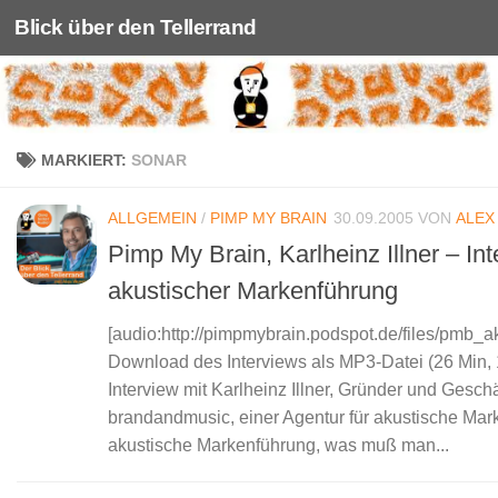
Blick über den Tellerrand
Unter dem Inhalt
MARKIERT:
SONAR
ALLGEMEIN
/
PIMP MY BRAIN
30.09.2005
VON
ALEX
Pimp My Brain, Karlheinz Illner – In
akustischer Markenführung
[audio:http://pimpmybrain.podspot.de/files/pmb_
Download des Interviews als MP3-Datei (26 Min,
Interview mit Karlheinz Illner, Gründer und Geschä
brandandmusic, einer Agentur für akustische Mar
akustische Markenführung, was muß man...