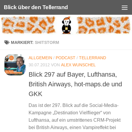
Blick über den Tellerrand
Unter dem Inhalt
MARKIERT:
SHITSTORM
ALLGEMEIN
/
PODCAST
/
TELLERRAND
30.07.2012
VON
ALEX WUNSCHEL
Blick 297 auf Bayer, Lufthansa,
British Airways, hot-maps.de und
GKK
Das ist der 297. Blick auf die Social-Media-
Kampagne „Destination Vielflieger“ von
Lufthansa, auf ein umstrittenes CRM-Projekt
bei British Airways, einen Vampireffekt bei