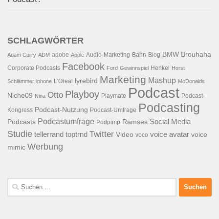
SCHLAGWÖRTER
BMW
Brouhaha
adobe
Audio-Marketing
Bahn
Blog
Adam Curry
ADM
Apple
Facebook
Corporate Podcasts
Henkel
Ford
Gewinnspiel
Horst
Marketing
Mashup
lyrebird
L'Oreal
Schlämmer
iphone
McDonalds
Podcast
Playboy
Otto
Niche09
Playmate
Podcast-
Nina
Podcasting
Podcast-Nutzung
Kongress
Podcast-Umfrage
Podcastumfrage
Social Media
Podcasts
Ramses
Podpimp
Studie
Twitter
tellerrand
toptrnd
voice avatar
Video
voice
voco
Werbung
mimic
Suchen
nach: