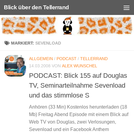
Blick über den Tellerrand
Unter dem Inhalt
MARKIERT:
SEVENLOAD
ALLGEMEIN
/
PODCAST
/
TELLERRAND
14.03.2008
VON
ALEX WUNSCHEL
PODCAST: Blick 155 auf Douglas
TV, Seminarteilnahme Sevenload
und das stimmlose S
Anhören (33 Min) Kostenlos herunterladen (18
Mb) Freitag Abend Episode mit einem Blick auf
Web TV von Douglas, zwei Verlosungen,
Sevenload und ein Facebook Anthem