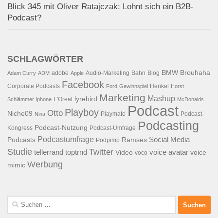
Blick 345 mit Oliver Ratajczak: Lohnt sich ein B2B-
Podcast?
SCHLAGWÖRTER
BMW
Brouhaha
adobe
Audio-Marketing
Bahn
Blog
Adam Curry
ADM
Apple
Facebook
Corporate Podcasts
Henkel
Ford
Gewinnspiel
Horst
Marketing
Mashup
lyrebird
L'Oreal
Schlämmer
iphone
McDonalds
Podcast
Playboy
Otto
Niche09
Playmate
Podcast-
Nina
Podcasting
Podcast-Nutzung
Kongress
Podcast-Umfrage
Podcastumfrage
Social Media
Podcasts
Ramses
Podpimp
Studie
Twitter
tellerrand
toptrnd
voice avatar
Video
voice
voco
Werbung
mimic
Suchen
nach: