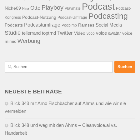
Podcast
Playboy
Otto
Niche09
Playmate
Podcast-
Nina
Podcasting
Podcast-Nutzung
Kongress
Podcast-Umfrage
Podcastumfrage
Social Media
Podcasts
Ramses
Podpimp
Studie
Twitter
tellerrand
toptrnd
voice avatar
Video
voice
voco
Werbung
mimic
Suchen
nach:
NEUESTE BEITRÄGE
Blick 349 mit Arno Fischbacher auf Ähms und wie wir sie
vermeiden
Blick 348 und weg mit den Ähms – Cleanvoice.ai vs.
Handarbeit