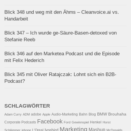
Blick 348 und weg mit den Ähms – Cleanvoice.ai vs.
Handarbeit
Blick 347 – Ich wurde ge-Säure-Basen-detoxed von
Stefanie Reeb
Blick 346 auf den Marketea Podcast und die Episode
mit Felix Hederich
Blick 345 mit Oliver Ratajczak: Lohnt sich ein B2B-
Podcast?
SCHLAGWÖRTER
BMW
Brouhaha
adobe
Audio-Marketing
Bahn
Blog
Adam Curry
ADM
Apple
Facebook
Corporate Podcasts
Henkel
Ford
Gewinnspiel
Horst
Marketing
Mashup
lyrebird
L'Oreal
Schlämmer
iphone
McDonalds