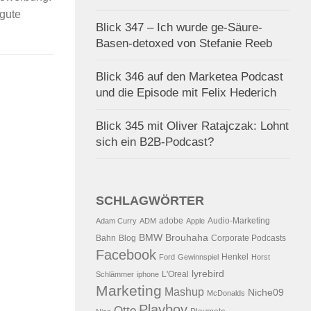
gute
Blick 347 – Ich wurde ge-Säure-
Basen-detoxed von Stefanie Reeb
Blick 346 auf den Marketea Podcast
und die Episode mit Felix Hederich
Blick 345 mit Oliver Ratajczak: Lohnt
sich ein B2B-Podcast?
SCHLAGWÖRTER
adobe
Audio-Marketing
Adam Curry
ADM
Apple
BMW
Brouhaha
Bahn
Blog
Corporate Podcasts
Facebook
Henkel
Ford
Gewinnspiel
Horst
lyrebird
L'Oreal
Schlämmer
iphone
Marketing
Mashup
Niche09
McDonalds
Playboy
Otto