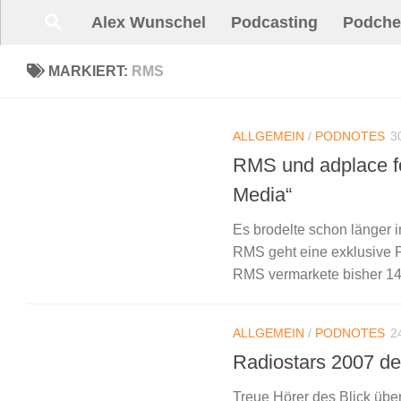
Alex Wunschel
Podcasting
Podche
Unter dem Inhalt
MARKIERT:
RMS
ALLGEMEIN
/
PODNOTES
3
RMS und adplace f
Media“
Es brodelte schon länger i
RMS geht eine exklusive Pa
RMS vermarkete bisher 142
ALLGEMEIN
/
PODNOTES
2
Radiostars 2007 de
Treue Hörer des Blick übe