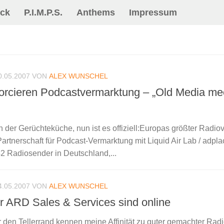
ck
P.I.M.P.S.
Anthems
Impressum
0.05.2007
VON
ALEX WUNSCHEL
orcieren Podcastvermarktung – „Old Media m
n der Gerüchteküche, nun ist es offiziell:Europas größter Radio
rtnerschaft für Podcast-Vermarktung mit Liquid Air Lab / adpla
 Radiosender in Deutschland,...
4.05.2007
VON
ALEX WUNSCHEL
r ARD Sales & Services sind online
r den Tellerrand kennen meine Affinität zu guter gemachter Ra