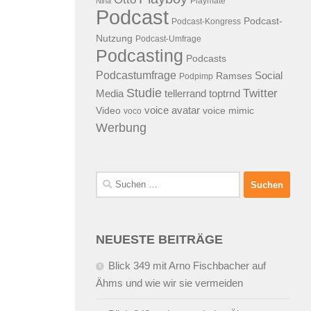
Playmate
Nina
Podcast
Podcast-
Podcast-Kongress
Nutzung
Podcast-Umfrage
Podcasting
Podcasts
Podcastumfrage
Social
Ramses
Podpimp
Studie
Twitter
Media
tellerrand
toptrnd
voice avatar
Video
voice mimic
voco
Werbung
Suchen
nach:
NEUESTE BEITRÄGE
Blick 349 mit Arno Fischbacher auf
Ähms und wie wir sie vermeiden