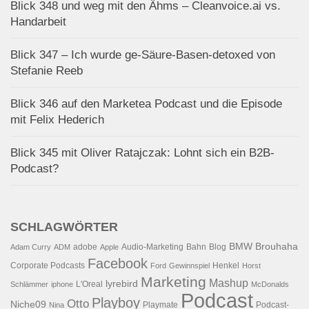
Blick 348 und weg mit den Ähms – Cleanvoice.ai vs.
Handarbeit
Blick 347 – Ich wurde ge-Säure-Basen-detoxed von
Stefanie Reeb
Blick 346 auf den Marketea Podcast und die Episode
mit Felix Hederich
Blick 345 mit Oliver Ratajczak: Lohnt sich ein B2B-
Podcast?
SCHLAGWÖRTER
BMW
Brouhaha
adobe
Audio-Marketing
Bahn
Blog
Adam Curry
ADM
Apple
Facebook
Corporate Podcasts
Henkel
Ford
Gewinnspiel
Horst
Marketing
Mashup
lyrebird
L'Oreal
Schlämmer
iphone
McDonalds
Podcast
Playboy
Otto
Niche09
Playmate
Podcast-
Nina