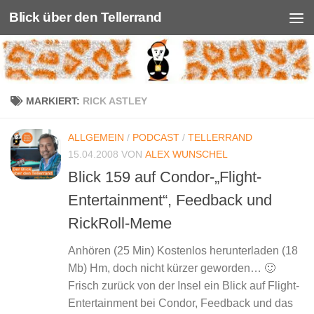
Blick über den Tellerrand
Unter dem Inhalt
MARKIERT:
RICK ASTLEY
ALLGEMEIN
/
PODCAST
/
TELLERRAND
15.04.2008
VON
ALEX WUNSCHEL
Blick 159 auf Condor-„Flight-
Entertainment“, Feedback und
RickRoll-Meme
Anhören (25 Min) Kostenlos herunterladen (18
Mb) Hm, doch nicht kürzer geworden… 🙂
Frisch zurück von der Insel ein Blick auf Flight-
Entertainment bei Condor, Feedback und das