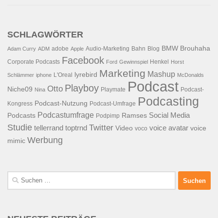
SCHLAGWÖRTER
BMW
Brouhaha
adobe
Audio-Marketing
Bahn
Blog
Adam Curry
ADM
Apple
Facebook
Corporate Podcasts
Henkel
Ford
Gewinnspiel
Horst
Marketing
Mashup
lyrebird
L'Oreal
Schlämmer
iphone
McDonalds
Podcast
Playboy
Otto
Niche09
Playmate
Podcast-
Nina
Podcasting
Podcast-Nutzung
Kongress
Podcast-Umfrage
Podcastumfrage
Social Media
Podcasts
Ramses
Podpimp
Studie
Twitter
tellerrand
toptrnd
voice avatar
Video
voice
voco
Werbung
mimic
Suchen
nach: