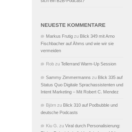
sich ein B2B-Podcast?
NEUESTE KOMMENTARE
Markus Frutig
zu
Blick 349 mit Arno
Fischbacher auf Ähms und wie wir sie
vermeiden
Rob
zu
Tellerrand Warm-Up Session
Sammy Zimmermanns
zu
Blick 335 auf
Status Quo Digitale Sprachassistenten und
Intent Marketing – Mit Robert C. Mendez
Björn
zu
Blick 310 auf Podbubble und
deutsche Podcasts
Kiu G.
zu
Viral durch Personalisierung: