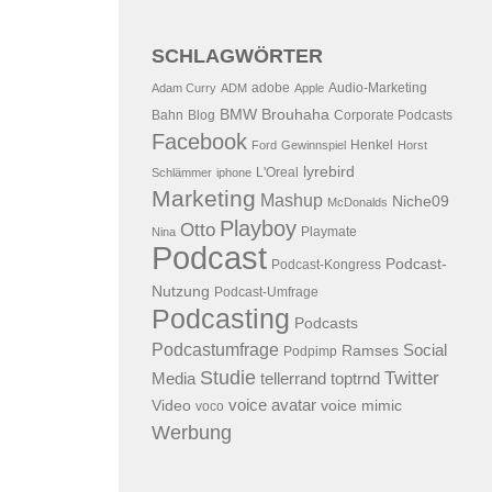
SCHLAGWÖRTER
adobe
Audio-Marketing
Adam Curry
ADM
Apple
BMW
Brouhaha
Bahn
Blog
Corporate Podcasts
Facebook
Henkel
Ford
Gewinnspiel
Horst
lyrebird
L'Oreal
Schlämmer
iphone
Marketing
Mashup
Niche09
McDonalds
Playboy
Otto
Playmate
Nina
Podcast
Podcast-
Podcast-Kongress
Nutzung
Podcast-Umfrage
Podcasting
Podcasts
Podcastumfrage
Social
Ramses
Podpimp
Studie
Twitter
Media
tellerrand
toptrnd
voice avatar
Video
voice mimic
voco
Werbung