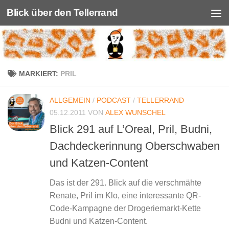
Blick über den Tellerrand
Unter dem Inhalt
MARKIERT:
PRIL
ALLGEMEIN
/
PODCAST
/
TELLERRAND
05.12.2011
VON
ALEX WUNSCHEL
Blick 291 auf L’Oreal, Pril, Budni,
Dachdeckerinnung Oberschwaben
und Katzen-Content
Das ist der 291. Blick auf die verschmähte
Renate, Pril im Klo, eine interessante QR-
Code-Kampagne der Drogeriemarkt-Kette
Budni und Katzen-Content.