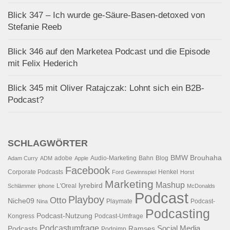
Blick 347 – Ich wurde ge-Säure-Basen-detoxed von
Stefanie Reeb
Blick 346 auf den Marketea Podcast und die Episode
mit Felix Hederich
Blick 345 mit Oliver Ratajczak: Lohnt sich ein B2B-
Podcast?
SCHLAGWÖRTER
BMW
Brouhaha
adobe
Audio-Marketing
Bahn
Blog
Adam Curry
ADM
Apple
Facebook
Corporate Podcasts
Henkel
Ford
Gewinnspiel
Horst
Marketing
Mashup
lyrebird
L'Oreal
Schlämmer
iphone
McDonalds
Podcast
Playboy
Otto
Niche09
Playmate
Podcast-
Nina
Podcasting
Podcast-Nutzung
Kongress
Podcast-Umfrage
Podcastumfrage
Social Media
Podcasts
Ramses
Podpimp