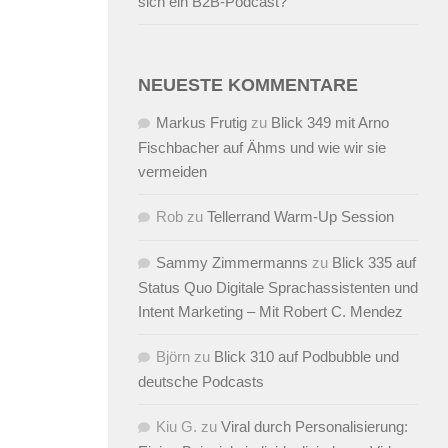
sich ein B2B-Podcast?
NEUESTE KOMMENTARE
Markus Frutig
zu
Blick 349 mit Arno
Fischbacher auf Ähms und wie wir sie
vermeiden
Rob
zu
Tellerrand Warm-Up Session
Sammy Zimmermanns
zu
Blick 335 auf
Status Quo Digitale Sprachassistenten und
Intent Marketing – Mit Robert C. Mendez
Björn
zu
Blick 310 auf Podbubble und
deutsche Podcasts
Kiu G.
zu
Viral durch Personalisierung: