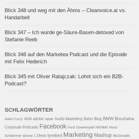
Blick 348 und weg mit den Ähms – Cleanvoice.ai vs.
Handarbeit
Blick 347 – Ich wurde ge-Säure-Basen-detoxed von
Stefanie Reeb
Blick 346 auf den Marketea Podcast und die Episode
mit Felix Hederich
Blick 345 mit Oliver Ratajczak: Lohnt sich ein B2B-
Podcast?
SCHLAGWÖRTER
BMW
Brouhaha
adobe
Audio-Marketing
Bahn
Blog
Adam Curry
ADM
Apple
Facebook
Corporate Podcasts
Henkel
Ford
Gewinnspiel
Horst
Marketing
Mashup
lyrebird
L'Oreal
Schlämmer
iphone
McDonalds