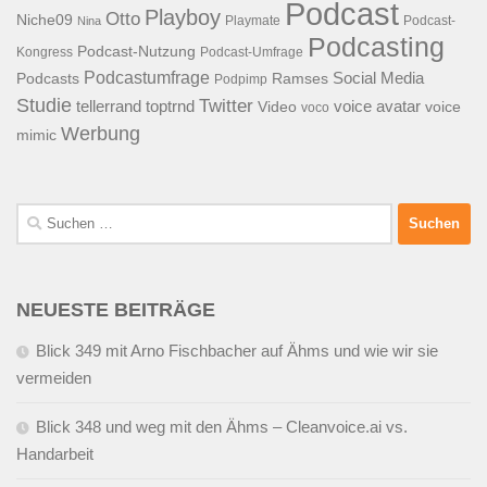
Podcast
Playboy
Otto
Niche09
Playmate
Podcast-
Nina
Podcasting
Podcast-Nutzung
Kongress
Podcast-Umfrage
Podcastumfrage
Social Media
Podcasts
Ramses
Podpimp
Studie
Twitter
tellerrand
toptrnd
voice avatar
Video
voice
voco
Werbung
mimic
Suchen
nach:
NEUESTE BEITRÄGE
Blick 349 mit Arno Fischbacher auf Ähms und wie wir sie
vermeiden
Blick 348 und weg mit den Ähms – Cleanvoice.ai vs.
Handarbeit