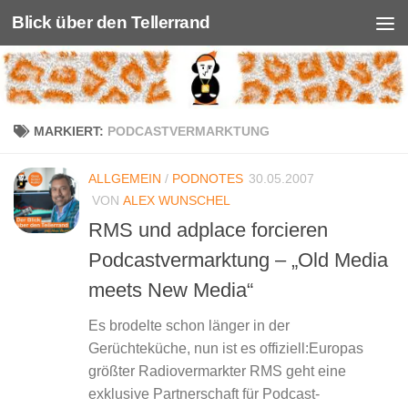
Blick über den Tellerrand
Unter dem Inhalt
MARKIERT:
PODCASTVERMARKTUNG
ALLGEMEIN
/
PODNOTES
30.05.2007
VON
ALEX WUNSCHEL
RMS und adplace forcieren
Podcastvermarktung – „Old Media
meets New Media“
Es brodelte schon länger in der
Gerüchteküche, nun ist es offiziell:Europas
größter Radiovermarkter RMS geht eine
exklusive Partnerschaft für Podcast-