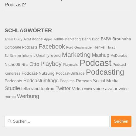
Podcast?
SCHLAGWÖRTER
BMW
Brouhaha
adobe
Audio-Marketing
Bahn
Blog
Adam Curry
ADM
Apple
Facebook
Corporate Podcasts
Henkel
Ford
Gewinnspiel
Horst
Marketing
Mashup
lyrebird
L'Oreal
Schlämmer
iphone
McDonalds
Podcast
Playboy
Otto
Niche09
Playmate
Podcast-
Nina
Podcasting
Podcast-Nutzung
Kongress
Podcast-Umfrage
Podcastumfrage
Social Media
Podcasts
Ramses
Podpimp
Studie
Twitter
tellerrand
toptrnd
voice avatar
Video
voice
voco
Werbung
mimic
Suchen
nach: