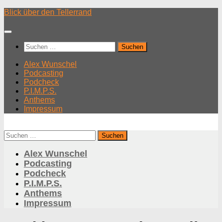
Unter
Blick über den Tellerrand
dem
Inhalt
Suchen
nach:
Alex Wunschel
Podcasting
Podcheck
P.I.M.P.S.
Anthems
Impressum
Suchen
nach:
Alex Wunschel
Podcasting
Podcheck
P.I.M.P.S.
Anthems
Impressum