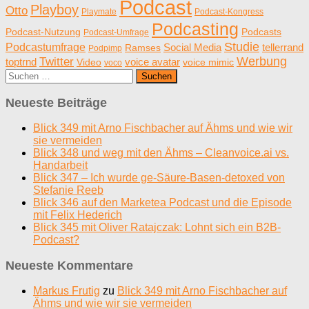
Podcast
Playboy
Otto
Playmate
Podcast-Kongress
Podcasting
Podcast-Nutzung
Podcasts
Podcast-Umfrage
Studie
Podcastumfrage
Social Media
tellerrand
Ramses
Podpimp
Werbung
Twitter
toptrnd
voice avatar
Video
voice mimic
voco
Suchen
nach:
Neueste Beiträge
Blick 349 mit Arno Fischbacher auf Ähms und wie wir
sie vermeiden
Blick 348 und weg mit den Ähms – Cleanvoice.ai vs.
Handarbeit
Blick 347 – Ich wurde ge-Säure-Basen-detoxed von
Stefanie Reeb
Blick 346 auf den Marketea Podcast und die Episode
mit Felix Hederich
Blick 345 mit Oliver Ratajczak: Lohnt sich ein B2B-
Podcast?
Neueste Kommentare
Markus Frutig
zu
Blick 349 mit Arno Fischbacher auf
Ähms und wie wir sie vermeiden