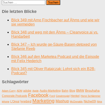
Suchen
nach:
Die letzten Blicke
Blick 349 mit Arno Fischbacher auf Ähms und wie wir
sie vermeiden
Blick 348 und weg mit den Ähms – Cleanvoice.ai vs.
Handarbeit
Blick 347 – Ich wurde ge-Säure-Basen-detoxed von
Stefanie Reeb
Blick 346 auf den Marketea Podcast und die Episode
mit Felix Hederich
Blick 345 mit Oliver Ratajczak: Lohnt sich ein B2B-
Podcast?
Schlagwörter
BMW
Brouhaha
adobe
Audio-Marketing
Bahn
Blog
Adam Curry
ADM
Apple
Facebook
Corporate Podcasts
Henkel
Ford
Gewinnspiel
Horst Schlämmer
Marketing
Mashup
lyrebird
Niche09
L'Oreal
iphone
McDonalds
Nina